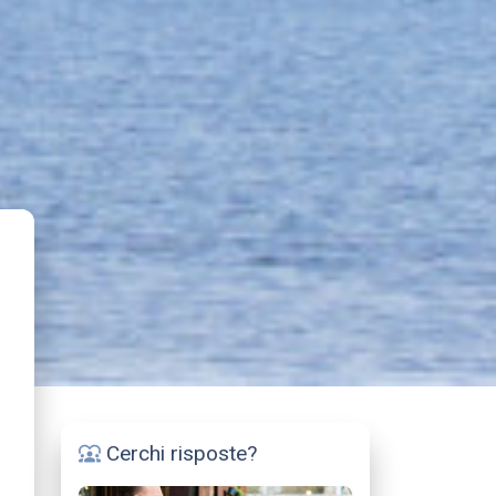
Cerchi risposte?
diversity_1