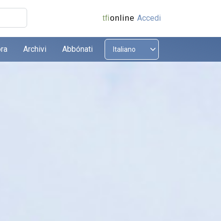
Accedi
tfi
online
ora
Archivi
Abbónati