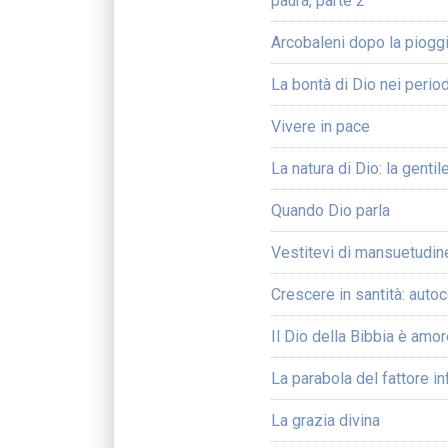
paura, parte 2
Arcobaleni dopo la piogg
La bontà di Dio nei periodi 
Vivere in pace
La natura di Dio: la genti
Quando Dio parla
Vestitevi di mansuetudin
Crescere in santità: autoc
Il Dio della Bibbia è amo
La parabola del fattore i
La grazia divina