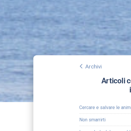
Archivi
arrow_back_ios
Articoli 
Cercare e salvare le anim
Non smarrirti