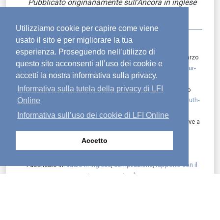
Pubblicato originariamente sull’Ancora in inglese
l’11 novembre 2025.
Utilizziamo cookie per capire come viene
usato il sito e per migliorare la tua
esperienza. Proseguendo nell’utilizzo di
1
Jon Bloom, “Don’t Follow Your Heart”, Desiring God, 9 marzo
questo sito acconsenti all’uso dei cookie e
2015,
https://www.desiringgod.org/articles/dont-follow-your-
accetti la nostra informativa sulla privacy.
heart
2
Informativa sulla tutela della privacy di LFI
Robby Lashua, “Follow the Truth, Not Your Heart” Stand to
Online
Reason, 6 agosto 2024,
https://www.str.org/w/follow-the-truth-
not-your-heart
Informativa sull’uso dei cookie di LFI Online
3
“What does the Bible mean when it says that we will receive a
new heart?” GotQuestions.org,
Accetto
https://www.gotquestions.org/new-heart.html
Pubblicato in:
audio in inglese
,
compilazione
,
rapporto con il
signore
,
seguire dio
arrow_back_ios
file_download
print
arrow_upward
arrow_forward_ios