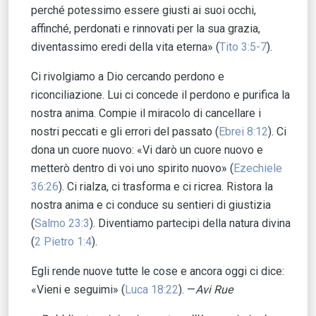
perché potessimo essere giusti ai suoi occhi,
affinché, perdonati e rinnovati per la sua grazia,
diventassimo eredi della vita eterna» (
Tito 3:5-7
).
Ci rivolgiamo a Dio cercando perdono e
riconciliazione. Lui ci concede il perdono e purifica la
nostra anima. Compie il miracolo di cancellare i
nostri peccati e gli errori del passato (
Ebrei 8:12
). Ci
dona un cuore nuovo: «Vi darò un cuore nuovo e
metterò dentro di voi uno spirito nuovo» (
Ezechiele
36:26
). Ci rialza, ci trasforma e ci ricrea. Ristora la
nostra anima e ci conduce su sentieri di giustizia
(
Salmo 23:3
). Diventiamo partecipi della natura divina
(
2 Pietro 1:4
).
Egli rende nuove tutte le cose e ancora oggi ci dice:
«Vieni e seguimi» (
Luca 18:22
). —
Avi Rue