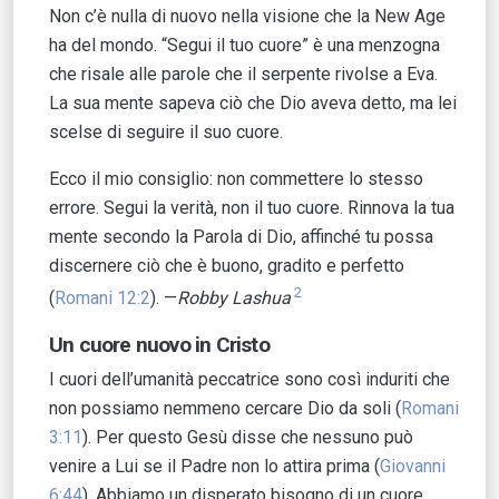
Non c’è nulla di nuovo nella visione che la New Age
ha del mondo. “Segui il tuo cuore” è una menzogna
che risale alle parole che il serpente rivolse a Eva.
La sua mente sapeva ciò che Dio aveva detto, ma lei
scelse di seguire il suo cuore.
Ecco il mio consiglio: non commettere lo stesso
errore. Segui la verità, non il tuo cuore. Rinnova la tua
mente secondo la Parola di Dio, affinché tu possa
discernere ciò che è buono, gradito e perfetto
2
(
Romani 12:2
). —
Robby Lashua
Un cuore nuovo in Cristo
I cuori dell’umanità peccatrice sono così induriti che
non possiamo nemmeno cercare Dio da soli (
Romani
3:11
). Per questo Gesù disse che nessuno può
venire a Lui se il Padre non lo attira prima (
Giovanni
6:44
). Abbiamo un disperato bisogno di un cuore