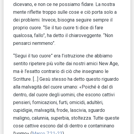
dicevano, e non ce ne possiamo fidare. La nostra
mente riflette troppo sulle cose e ciò porta solo a
dei problemi. Invece, bisogna seguire sempre il
proprio cuore. “Se il tuo cuore ti dice di fare
qualcosa, fallo”, ha detto il chiaroveggente. “Non
pensarci nemmeno”.
“Segui il tuo cuore” era l’istruzione che abbiamo
sentito ripetere più volte dai nostri amici New Age,
ma è l’esatto contrario di ciò che insegnano le
Scritture. […] Gesù stesso ha detto questo riguardo
alla malvagità del cuore umano: «Poiché è dal di
dentro, dal cuore degli uomini, che escono cattivi
pensieri, fornicazioni, furti, omicidi, adultèri,
cupidigie, malvagità, frode, lascivia, sguardo
maligno, calunnia, superbia, stoltezza. Tutte queste
cose cattive escono dal di dentro e contaminano
l'uomo» (
Marco 7:21-23
).