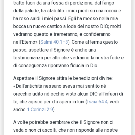
tratto fuori da una fossa di perdizione, dal fango
della palude, ha stabilito i miei piedi su una roccia e
ha reso saldi i miei passi. Egli ha messo nella mia
bocca un nuovo cantico a lode del nostro DIO; molti
vedranno questo e tremeranno, e confideranno
nell'Eterno» (
Salmi 40:1–3
). Come afferma questo
passo, aspettare il Signore è anche una
testimonianza per altri che vedranno la nostra fede e
di conseguenza riporranno fiducia in Dio.
Aspettare il Signore attira le benedizioni divine:
«Dall'antichità nessuno aveva mai sentito né
orecchio udito né occhio visto alcun DIO all'infuori di
te, che agisce per chi spera in lui» (
Isaia 64:4
; vedi
anche
1 Corinzi 2:9
).
A volte potrebbe sembrare che il Signore non ci
veda o non ci ascolti, che non risponda alle nostre