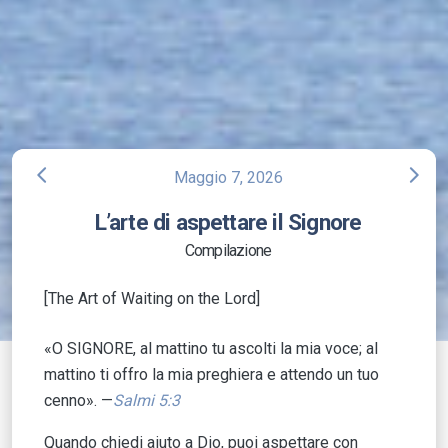
arrow_back_ios
arrow_forward_ios
Maggio 7, 2026
L’arte di aspettare il Signore
Compilazione
[The Art of Waiting on the Lord]
«O SIGNORE, al mattino tu ascolti la mia voce; al
mattino ti offro la mia preghiera e attendo un tuo
cenno». —
Salmi 5:3
Quando chiedi aiuto a Dio, puoi aspettare con