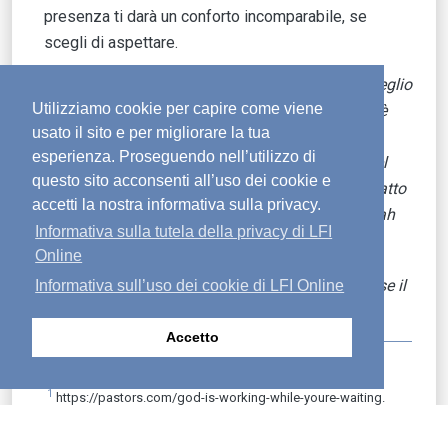
presenza ti darà un conforto incomparabile, se
scegli di aspettare.
Signore, credo che Tu abbia in mente ciò ch’è meglio
Utilizziamo cookie per capire come viene
per me. Quando desidero
ardentemente
ciò che è
usato il sito e per migliorare la tua
solo una seconda scelta, ricordami di invocarti.
esperienza. Proseguendo nell’utilizzo di
Aiutami a confidare che, se rimango in attesa del
questo sito acconsenti all’uso dei cookie e
tuo intervento, rivelerai un piano sorprendente, fatto
accetti la nostra informativa sulla privacy.
apposta per me. Nel nome di Gesù, amen.
—Sarah
Informativa sulla tutela della privacy di LFI
3
Geringer
Online
Pubblicato originariamente sull’Ancora in inglese il
Informativa sull’uso dei cookie di LFI Online
13 settembre 2022.
Accetto
1
https://pastors.com/god-is-working-while-youre-waiting.
2
https://www.gotquestions.org/wait-on-the-Lord.html
.
3
https://proverbs31.org/read/devotions/full-