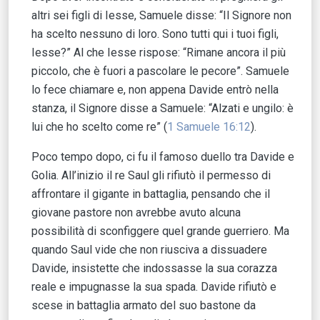
altri sei figli di Iesse, Samuele disse: “Il Signore non
ha scelto nessuno di loro. Sono tutti qui i tuoi figli,
Iesse?” Al che Iesse rispose: “Rimane ancora il più
piccolo, che è fuori a pascolare le pecore”. Samuele
lo fece chiamare e, non appena Davide entrò nella
stanza, il Signore disse a Samuele: “Alzati e ungilo: è
lui che ho scelto come re” (
1 Samuele 16:12
).
Poco tempo dopo, ci fu il famoso duello tra Davide e
Golia. All’inizio il re Saul gli rifiutò il permesso di
affrontare il gigante in battaglia, pensando che il
giovane pastore non avrebbe avuto alcuna
possibilità di sconfiggere quel grande guerriero. Ma
quando Saul vide che non riusciva a dissuadere
Davide, insistette che indossasse la sua corazza
reale e impugnasse la sua spada. Davide rifiutò e
scese in battaglia armato del suo bastone da