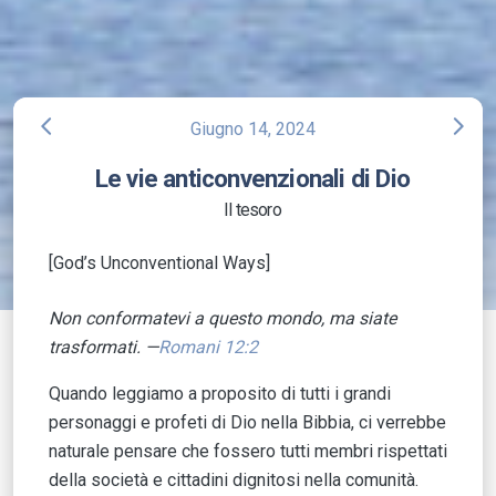
arrow_back_ios
arrow_forward_ios
Giugno 14, 2024
Le vie anticonvenzionali di Dio
Il tesoro
[God’s Unconventional Ways]
Non conformatevi a questo mondo, ma siate
trasformati.
—
Romani 12:2
Quando leggiamo a proposito di tutti i grandi
personaggi e profeti di Dio nella Bibbia, ci verrebbe
naturale pensare che fossero tutti membri rispettati
della società e cittadini dignitosi nella comunità.