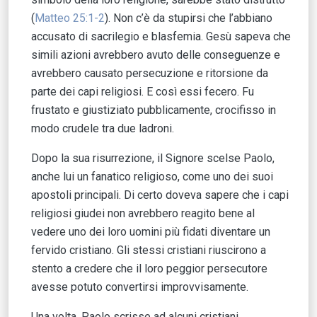
(
Matteo 25:1-2
). Non c’è da stupirsi che l’abbiano
accusato di sacrilegio e blasfemia. Gesù sapeva che
simili azioni avrebbero avuto delle conseguenze e
avrebbero causato persecuzione e ritorsione da
parte dei capi religiosi. E così essi fecero. Fu
frustato e giustiziato pubblicamente, crocifisso in
modo crudele tra due ladroni.
Dopo la sua risurrezione, il Signore scelse Paolo,
anche lui un fanatico religioso, come uno dei suoi
apostoli principali. Di certo doveva sapere che i capi
religiosi giudei non avrebbero reagito bene al
vedere uno dei loro uomini più fidati diventare un
fervido cristiano. Gli stessi cristiani riuscirono a
stento a credere che il loro peggior persecutore
avesse potuto convertirsi improvvisamente.
Una volta, Paolo scrisse ad alcuni cristiani