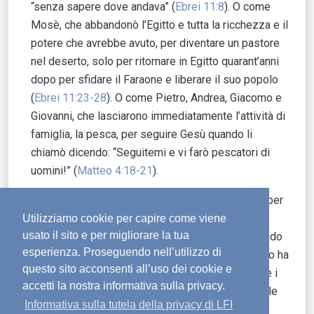
“senza sapere dove andava” (
Ebrei 11:8
). O come
Mosè, che abbandonò l’Egitto e tutta la ricchezza e il
potere che avrebbe avuto, per diventare un pastore
nel deserto, solo per ritornare in Egitto quarant’anni
dopo per sfidare il Faraone e liberare il suo popolo
(
Ebrei 11:23-28
). O come Pietro, Andrea, Giacomo e
Giovanni, che lasciarono immediatamente l’attività di
famiglia, la pesca, per seguire Gesù quando li
chiamò dicendo: “Seguitemi e vi farò pescatori di
uomini!” (
Matteo 4:18-21
).
Spesso Dio sceglie persone comuni e ordinarie per
realizzare i suoi scopi e la sua volontà. La Bibbia
Utilizziamo cookie per capire come viene
usato il sito e per migliorare la tua
dice che “non ci sono tra voi molti sapienti secondo
esperienza. Proseguendo nell’utilizzo di
la carne, non molti potenti, non molti nobili. Ma Dio ha
questo sito acconsenti all’uso dei cookie e
scelto ciò che nel mondo è stolto per confondere i
accetti la nostra informativa sulla privacy.
sapienti, Dio ha scelto ciò che nel mondo è debole
Informativa sulla tutela della privacy di LFI
per confondere i forti, Dio ha scelto ciò che nel