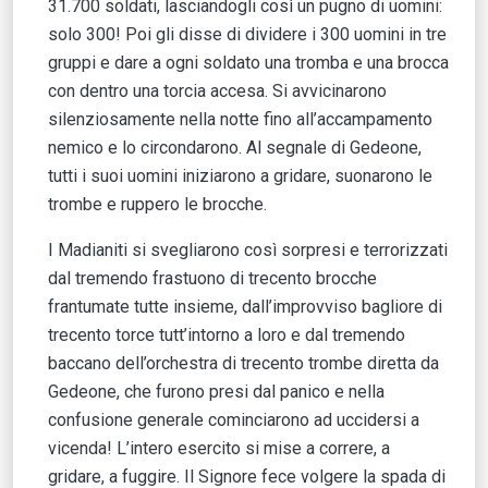
31.700 soldati, lasciandogli così un pugno di uomini:
solo 300! Poi gli disse di dividere i 300 uomini in tre
gruppi e dare a ogni soldato una tromba e una brocca
con dentro una torcia accesa. Si avvicinarono
silenziosamente nella notte fino all’accampamento
nemico e lo circondarono. Al segnale di Gedeone,
tutti i suoi uomini iniziarono a gridare, suonarono le
trombe e ruppero le brocche.
I Madianiti si svegliarono così sorpresi e terrorizzati
dal tremendo frastuono di trecento brocche
frantumate tutte insieme, dall’improvviso bagliore di
trecento torce tutt’intorno a loro e dal tremendo
baccano dell’orchestra di trecento trombe diretta da
Gedeone, che furono presi dal panico e nella
confusione generale cominciarono ad uccidersi a
vicenda! L’intero esercito si mise a correre, a
gridare, a fuggire. Il Signore fece volgere la spada di