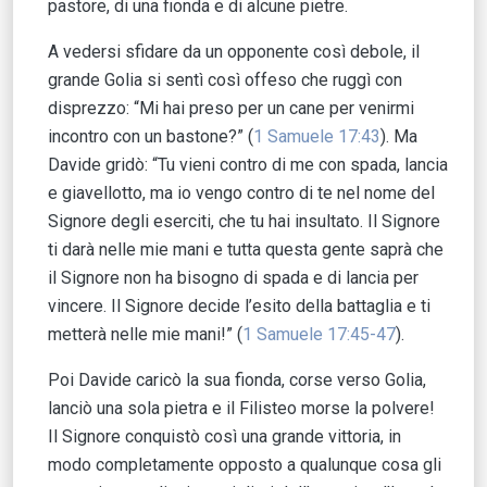
pastore, di una fionda e di alcune pietre.
A vedersi sfidare da un opponente così debole, il
grande Golia si sentì così offeso che ruggì con
disprezzo: “Mi hai preso per un cane per venirmi
incontro con un bastone?” (
1 Samuele 17:43
). Ma
Davide gridò: “Tu vieni contro di me con spada, lancia
e giavellotto, ma io vengo contro di te nel nome del
Signore degli eserciti, che tu hai insultato. Il Signore
ti darà nelle mie mani e tutta questa gente saprà che
il Signore non ha bisogno di spada e di lancia per
vincere. Il Signore decide l’esito della battaglia e ti
metterà nelle mie mani!” (
1 Samuele 17:45-47
).
Poi Davide caricò la sua fionda, corse verso Golia,
lanciò una sola pietra e il Filisteo morse la polvere!
Il Signore conquistò così una grande vittoria, in
modo completamente opposto a qualunque cosa gli