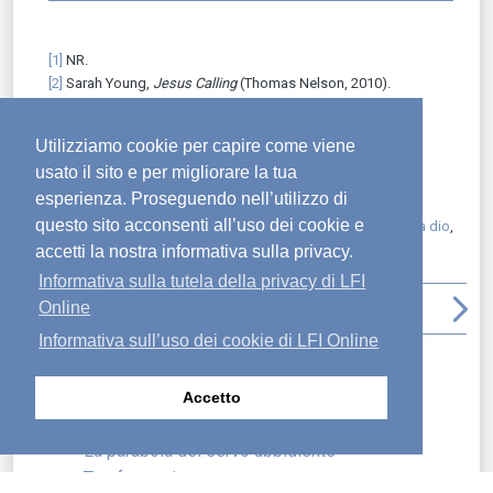
[1]
NR.
[2]
Sarah Young,
Jesus Calling
(Thomas Nelson, 2010).
[3]
CEI.
[4]
NR.
Utilizziamo cookie per capire come viene
[5]
Sarah Young,
Jesus Lives
(Thomas Nelson, 2009).
usato il sito e per migliorare la tua
[6]
NR.
esperienza. Proseguendo nell’utilizzo di
questo sito acconsenti all’uso dei cookie e
Pubblicato in:
audio in inglese
,
bibbia
,
parole di gesù
,
prima dio
,
rapporto con il signore
,
seguire dio
accetti la nostra informativa sulla privacy.
Informativa sulla tutela della privacy di LFI
arrow_back_ios
file_download
print
arrow_upward
arrow_forward_ios
Online
Informativa sull’uso dei cookie di LFI Online
Articoli recenti
Cercare e salvare le anime smarrite
Accetto
Non smarrirti
La parabola del servo ubbidiente
Trasformazione