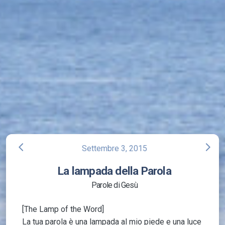
arrow_back_ios
arrow_forward_ios
Settembre 3, 2015
La lampada della Parola
Parole di Gesù
[The Lamp of the Word]
La tua parola è una lampada al mio piede e una luce