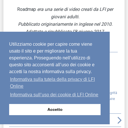
Roadmap
era una serie di video creati da LFI per
giovani adulti.
Pubblicato originariamente in inglese nel 2010.
Adattato e ripubblicato l’8 giugno 2017.
Copyright © 2017 The Family International.
Utilizziamo cookie per capire come viene
usato il sito e per migliorare la tua
esperienza. Proseguendo nell’utilizzo di
questo sito acconsenti all’uso dei cookie e
[1]
Vedi Ebrei 4,16.
accetti la nostra informativa sulla privacy.
[2]
Vedi Isaia 30,15.
Informativa sulla tutela della privacy di LFI
[3]
NR.
Online
Pubblicato in:
altri autori
,
audio in inglese
,
discepolato
,
integrità
Informativa sull’uso dei cookie di LFI Online
morale
,
missione
,
prima dio
,
rapporto con il signore
,
seguire
dio
,
umiltà
Accetto
arrow_back_ios
file_download
print
arrow_upward
arrow_forward_ios