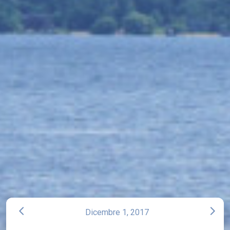
arrow_back_ios
arrow_forward_ios
Dicembre 1, 2017