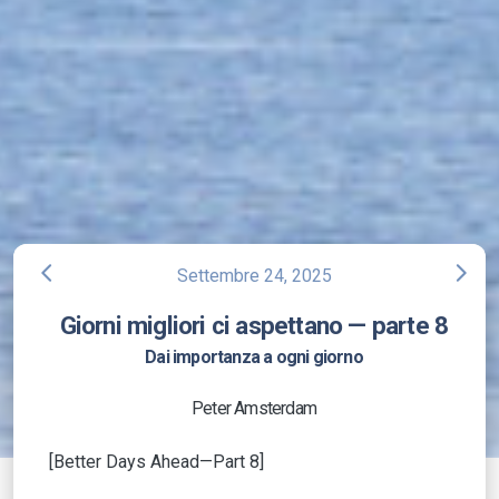
arrow_back_ios
arrow_forward_ios
Settembre 24, 2025
Giorni migliori ci aspettano — parte 8
Dai importanza a ogni giorno
Peter Amsterdam
[Better Days Ahead—Part 8]