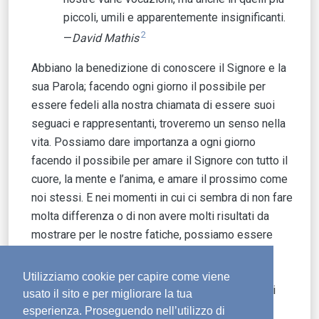
piccoli, umili e apparentemente insignificanti.
2
—
David Mathis
Abbiano la benedizione di conoscere il Signore e la
sua Parola; facendo ogni giorno il possibile per
essere fedeli alla nostra chiamata di essere suoi
seguaci e rappresentanti, troveremo un senso nella
vita. Possiamo dare importanza a ogni giorno
facendo il possibile per amare il Signore con tutto il
cuore, la mente e l’anima, e amare il prossimo come
noi stessi. E nei momenti in cui ci sembra di non fare
molta differenza o di non avere molti risultati da
mostrare per le nostre fatiche, possiamo essere
certi che, se non ci arrendiamo, ma continuiamo a
fare del nostro meglio per essere testimoni
Utilizziamo cookie per capire come viene
dell’amore e della verità del Signore, un giorno gli
usato il sito e per migliorare la tua
sentiremo dire: “Va bene, servo buono e fedele.
esperienza. Proseguendo nell’utilizzo di