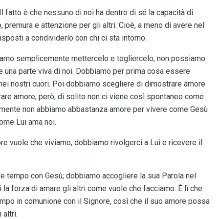
l fatto è che nessuno di noi ha dentro di sé la capacità di
remura e attenzione per gli altri. Cioè, a meno di avere nel
sposti a condividerlo con chi ci sta intorno.
siamo semplicemente mettercelo e togliercelo; non possiamo
 una parte viva di noi. Dobbiamo per prima cosa essere
o nei nostri cuori. Poi dobbiamo scegliere di dimostrare amore
are amore, però, di solito non ci viene così spontaneo come
almente non abbiamo abbastanza amore per vivere come Gesù
come Lui ama noi.
re vuole che viviamo, dobbiamo rivolgerci a Lui e ricevere il
 tempo con Gesù; dobbiamo accogliere la sua Parola nel
i la forza di amare gli altri come vuole che facciamo. È lì che
empo in comunione con il Signore, così che il suo amore possa
altri.