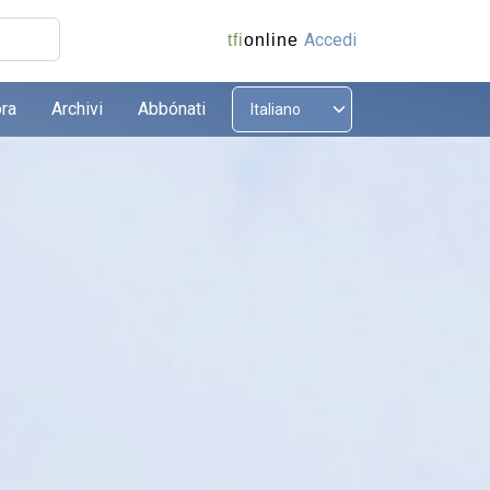
Accedi
tfi
online
ora
Archivi
Abbónati