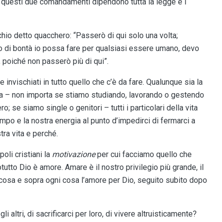
questi due comandamenti dipendono tutta la legge e i
hio detto quacchero: “Passerò di qui solo una volta;
 di bontà io possa fare per qualsiasi essere umano, devo
, poiché non passerò più di qui”.
e invischiati in tutto quello che c’è da fare. Qualunque sia la
vita – non importa se stiamo studiando, lavorando o gestendo
; se siamo single o genitori – tutti i particolari della vita
po e la nostra energia al punto d’impedirci di fermarci a
ra vita e perché.
oli cristiani la
motivazione
per cui facciamo quello che
to Dio è amore. Amare è il nostro privilegio più grande, il
cosa e sopra ogni cosa l’amore per Dio, seguito subito dopo
i altri, di sacrificarci per loro, di vivere altruisticamente?