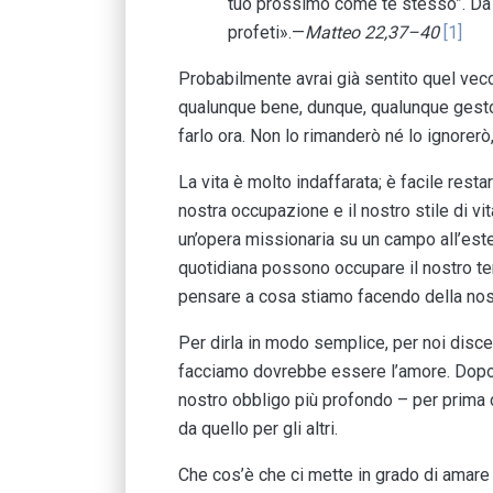
tuo prossimo come te stesso”. Da 
profeti».—
Matteo 22,37–40
[1]
Probabilmente avrai già sentito quel vecc
qualunque bene, dunque, qualunque gesto
farlo ora. Non lo rimanderò né lo ignorerò
La vita è molto indaffarata; è facile restar
nostra occupazione e il nostro stile di 
un’opera missionaria su un campo all’estero
quotidiana possono occupare il nostro tem
pensare a cosa stiamo facendo della nost
Per dirla in modo semplice, per noi discep
facciamo dovrebbe essere l’amore. Dopotut
nostro obbligo più profondo – per prima 
da quello per gli altri.
Che cos’è che ci mette in grado di amare gl