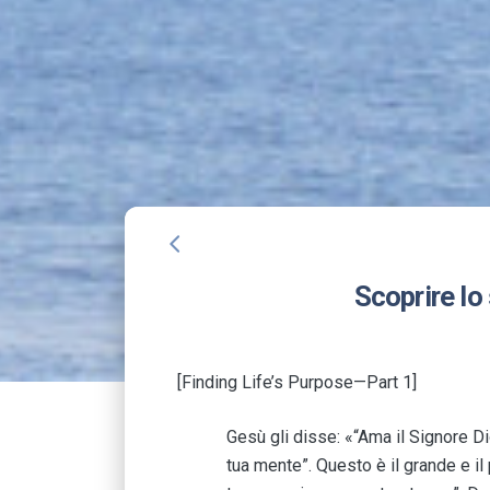
arrow_back_ios
Scoprire lo 
[Finding Life’s Purpose—Part 1]
Gesù gli disse: «“Ama il Signore Dio
tua mente”. Questo è il grande e i