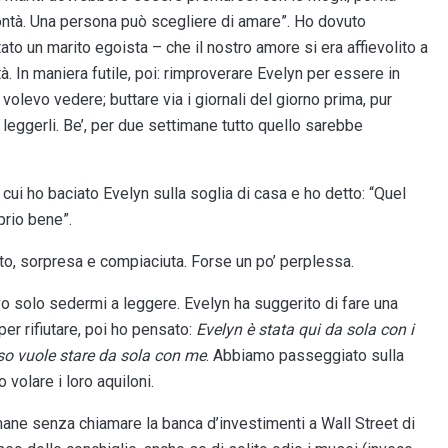
lontà. Una persona può scegliere di amare”. Ho dovuto
o un marito egoista – che il nostro amore si era affievolito a
à. In maniera futile, poi: rimproverare Evelyn per essere in
 volevo vedere; buttare via i giornali del giorno prima, pur
eggerli. Be’, per due settimane tutto quello sarebbe
 cui ho baciato Evelyn sulla soglia di casa e ho detto: “Quel
prio bene”.
tto, sorpresa e compiaciuta. Forse un po’ perplessa.
vo solo sedermi a leggere. Evelyn ha suggerito di fare una
er rifiutare, poi ho pensato:
Evelyn è stata qui da sola con i
so vuole stare da sola con me
. Abbiamo passeggiato sulla
volare i loro aquiloni.
mane senza chiamare la banca d’investimenti a Wall Street di