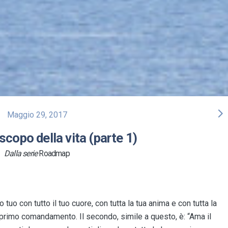
arrow_forward_ios
Maggio 29, 2017
scopo della vita (parte 1)
Dalla serie
Roadmap
 tuo con tutto il tuo cuore, con tutta la tua anima e con tutta la
l primo comandamento. Il secondo, simile a questo, è: “Ama il