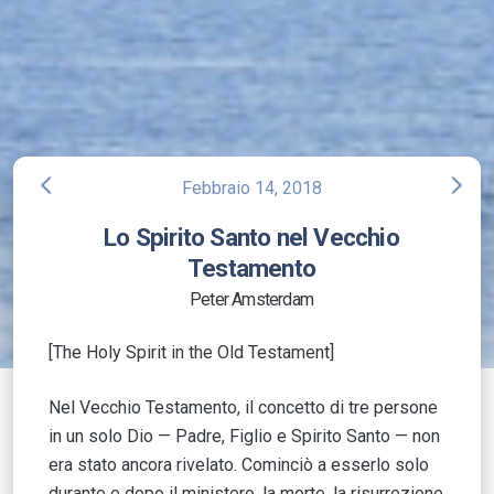
arrow_back_ios
arrow_forward_ios
Febbraio 14, 2018
Lo Spirito Santo nel Vecchio
Testamento
Peter Amsterdam
[The Holy Spirit in the Old Testament]
Nel Vecchio Testamento, il concetto di tre persone
in un solo Dio — Padre, Figlio e Spirito Santo — non
era stato ancora rivelato. Cominciò a esserlo solo
durante e dopo il ministero, la morte, la risurrezione,