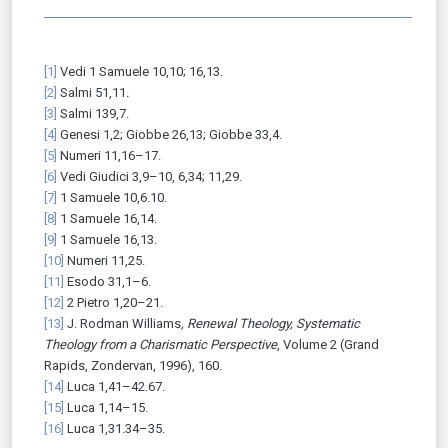
[1]
Vedi 1 Samuele 10,10; 16,13.
[2]
Salmi 51,11
.
[3]
Salmi 139,7.
[4]
Genesi 1,2; Giobbe 26,13; Giobbe 33,4.
[5]
Numeri 11,16–17.
[6]
Vedi Giudici 3,9–10, 6,34; 11,29.
[7]
1 Samuele 10,6.10.
[8]
1 Samuele 16,14.
[9]
1 Samuele 16,13.
[10]
Numeri 11,25.
[11]
Esodo 31,1–6.
[12]
2 Pietro 1,20–21.
[13]
J. Rodman Williams
, Renewal Theology, Systematic
Theology from a Charismatic Perspective
, Volume 2 (Grand
Rapids, Zondervan, 1996), 160.
[14]
Luca 1,41–42.67.
[15]
Luca 1,14–15.
[16]
Luca 1,31.34–35.