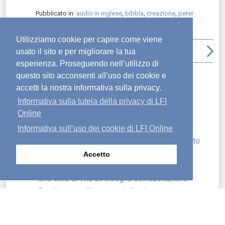
Pubblicato in:
audio in inglese
,
bibbia
,
creazione
,
peter
amsterdam
,
spirito santo
Utilizziamo cookie per capire come viene
arrow_back_ios
file_download
print
arrow_upward
arrow_forward_ios
usato il sito e per migliorare la tua
esperienza. Proseguendo nell’utilizzo di
questo sito acconsenti all’uso dei cookie e
Articoli recenti
accetti la nostra informativa sulla privacy.
Cercare e salvare le anime smarrite
Informativa sulla tutela della privacy di LFI
Non smarrirti
Online
La parabola del servo ubbidiente
Trasformazione
Informativa sull’uso dei cookie di LFI Online
Le ultime apparizioni di Gesù e il suo mandato
Camminiamo per fede, non per sensazioni
Accetto
Perdonare è difficile
Uno stile di vita all’insegna dell’adorazione
Resilienza nell’autunno della vita
Gesù Cristo è lo stesso