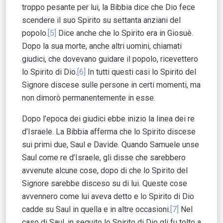
troppo pesante per lui, la Bibbia dice che Dio fece
scendere il suo Spirito su settanta anziani del
popolo.
[5]
Dice anche che lo Spirito era in Giosuè.
Dopo la sua morte, anche altri uomini, chiamati
giudici, che dovevano guidare il popolo, ricevettero
lo Spirito di Dio.
[6]
In tutti questi casi lo Spirito del
Signore discese sulle persone in certi momenti, ma
non dimorò permanentemente in esse.
Dopo l’epoca dei giudici ebbe inizio la linea dei re
d’Israele. La Bibbia afferma che lo Spirito discese
sui primi due, Saul e Davide. Quando Samuele unse
Saul come re d’Israele, gli disse che sarebbero
avvenute alcune cose, dopo di che lo Spirito del
Signore sarebbe disceso su di lui. Queste cose
avvennero come lui aveva detto e lo Spirito di Dio
cadde su Saul in quella e in altre occasioni.
[7]
Nel
caso di Saul, in seguito lo Spirito di Dio gli fu tolto a