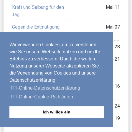
Kraft und Salbung für den
Mai 11
Tag
Gegen die Entmutigung
Mai 07
kämpfen
Wir verwenden Cookies, um zu verstehen,
Der Freund Gottes
April 28
wie Sie unsere Webseite nutzen und um Ihr
Erlebnis zu verbessern. Durch die weitere
Gottes Präsenz:
April 21
Nutzung unserer Webseite akzeptieren Sie
Vergangenheit, Gegenwart,
die Verwendung von Cookies und unsere
Zukunft
Datenschutzerklärung.
Gott in unserem inneren
April 16
TFI-Online-Datenschutzerklärung
Leben verherrlichen
TFI-Online-Cookie-Richtlinien
Der sicherste Ort
März 24
Ich willige ein
Das Wirken des Heiligen
März 19
Geistes in unserem Leben