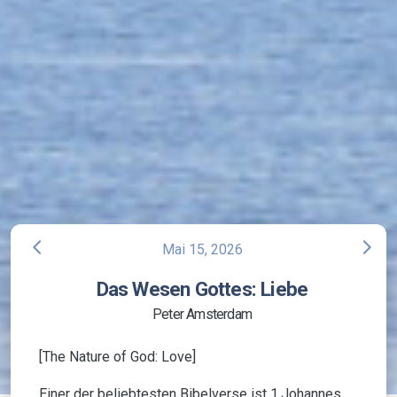
arrow_back_ios
arrow_forward_ios
Mai 15, 2026
Das Wesen Gottes: Liebe
Peter Amsterdam
[The Nature of God: Love]
Einer der beliebtesten Bibelverse ist 1.Johannes