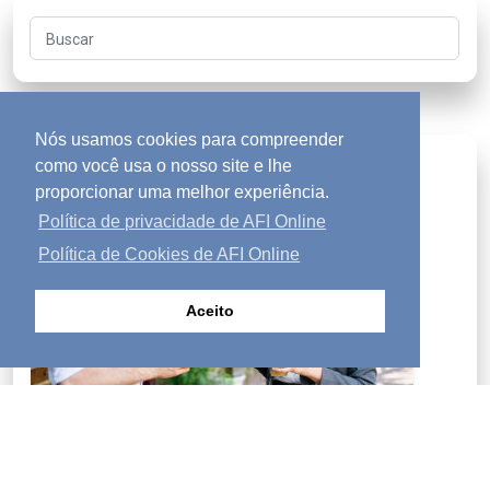
Buscar
Nós usamos cookies para compreender
Procurando por respostas?
diversity_1
como você usa o nosso site e lhe
proporcionar uma melhor experiência.
Política de privacidade de AFI Online
Política de Cookies de AFI Online
Aceito
Se você procura respostas para as questões mais
profundas da vida, pode aprender sobre Deus, Seu