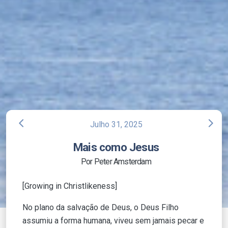
arrow_back_ios
arrow_forward_ios
Julho 31, 2025
Mais como Jesus
Por Peter Amsterdam
[Growing in Christlikeness]
No plano da salvação de Deus, o Deus Filho
assumiu a forma humana, viveu sem jamais pecar e