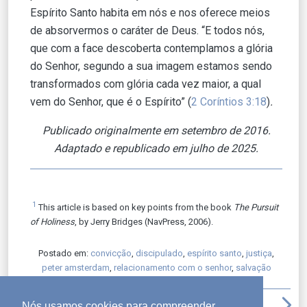
Espírito Santo habita em nós e nos oferece meios
de absorvermos o caráter de Deus. “E todos nós,
que com a face descoberta contemplamos a glória
do Senhor, segundo a sua imagem estamos sendo
transformados com glória cada vez maior, a qual
vem do Senhor, que é o Espírito” (
2 Coríntios 3:18
)
.
Publicado originalmente em setembro de 2016.
Adaptado e republicado em julho de 2025.
1
This article is based on key points from the book
The Pursuit
of Holiness
, by Jerry Bridges (NavPress, 2006).
Postado em:
convicção
,
discipulado
,
espírito santo
,
justiça
,
peter amsterdam
,
relacionamento com o senhor
,
salvação
arrow_back_ios
file_download
print
arrow_upward
arrow_forward_ios
Nós usamos cookies para compreender