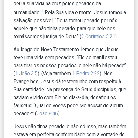
deu a sua vida na cruz pelos pecados da
1
humanidade.
Pela Sua vida e morte, Jesus tornou a
salvação possível. “Deus tornou pecado por nós
aquele que não tinha pecado, para que nele nos
tornássemos justiça de Deus” (
2 Coríntios 5:21
)
.
Ao longo do Novo Testamento, lemos que Jesus
teve uma vida sem pecados. “Ele se manifestou
para tirar os nossos pecados, e nele não há pecado”
(
1 João 3:5
). (Veja também
1 Pedro 2:22
). Nos
Evangelhos, Jesus dá testemunho com respeito à
Sua santidade. Na presença de Seus discípulos, que
haviam vivido com Ele no dia-a-dia, desafiou os
fariseus: “Qual de vocês pode Me acusar de algum
pecado?” (
João 8:46
).
Jesus não tinha pecado, e não só isso, mas também
estava em perfeita conformidade com a vontade de