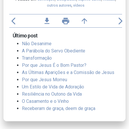
outros autores
,
vídeos
arrow_back_ios
file_download
print
arrow_upward
arrow_forward_ios
Último post
Não Desanime
A Parábola do Servo Obediente
Transformação
Por que Jesus É o Bom Pastor?
As Últimas Aparições e a Comissão de Jesus
Por que Jesus Morreu
Um Estilo de Vida de Adoração
Resiliência no Outono da Vida
O Casamento e o Vinho
Receberam de graça, deem de graça