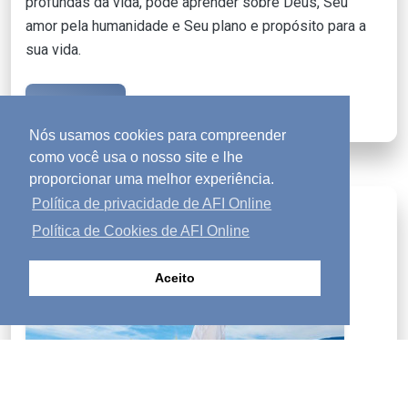
profundas da vida, pode aprender sobre Deus, Seu
amor pela humanidade e Seu plano e propósito para a
sua vida.
LEIA MAIS
Nós usamos cookies para compreender
como você usa o nosso site e lhe
proporcionar uma melhor experiência.
Política de privacidade de AFI Online
Revista Contato
mail
Política de Cookies de AFI Online
Aceito