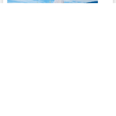
Nourriture spirituelle pour votre âme et votre esprit !
Activé est un magazine qui peut changer votre vie. Le
contenu intégral du numéro de chaque mois est mis en
ligne.
POUR EN SAVOIR PLUS
Politique du droit d’auteur
|
Politique de confidentialité
|
Politique
des cookies
|
Contactez-nous
Langues archivées
Copyright © 2026 The Family International