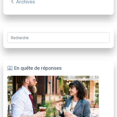
Archives
arrow_back_ios
Recherche
En quête de réponses
diversity_1