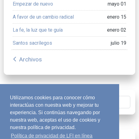
Empezar de nuevo
mayo 01
A favor de un cambio radical
enero 15
La fe, la luz que te guía
enero 02
Santos sacrílegos
julio 19
Archivos
arrow_back_ios
Utilizamos cookies para conocer cómo
Buscar
interactúas con nuestra web y mejorar tu
experiencia. Si continúas navegando por
nuestra web, aceptas el uso de cookies y
nuestra política de privacidad.
Política de privacidad de LFI en línea
¿Buscas respuestas?
diversity_1