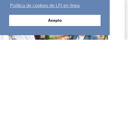
Política de cookies de LFI en línea
Acepto
Si buscas respuestas a los interrogantes más
profundos de la vida, puedes aprender sobre Dios, Su
amor por la humanidad, y Su plan y propósito para tu
vida.
LEER MÁS