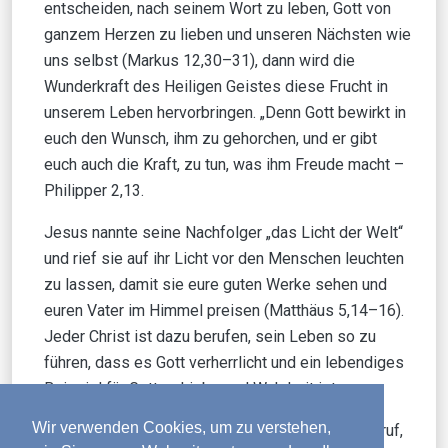
entscheiden, nach seinem Wort zu leben, Gott von
ganzem Herzen zu lieben und unseren Nächsten wie
uns selbst (Markus 12,30–31), dann wird die
Wunderkraft des Heiligen Geistes diese Frucht in
unserem Leben hervorbringen. „Denn Gott bewirkt in
euch den Wunsch, ihm zu gehorchen, und er gibt
euch auch die Kraft, zu tun, was ihm Freude macht –
Philipper 2,13.
Jesus nannte seine Nachfolger „das Licht der Welt“
und rief sie auf ihr Licht vor den Menschen leuchten
zu lassen, damit sie eure guten Werke sehen und
euren Vater im Himmel preisen (Matthäus 5,14–16).
Jeder Christ ist dazu berufen, sein Leben so zu
führen, dass es Gott verherrlicht und ein lebendiges
Beispiel für Gottes Liebe und Wahrheit ist.
Wir verwenden Cookies, um zu verstehen,
Wo immer Gott dich hinstellt und zu welchem ​​Beruf,