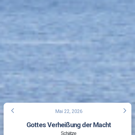
arrow_back_ios
arrow_forward_ios
Mai 22, 2026
Gottes Verheißung der Macht
Schätze