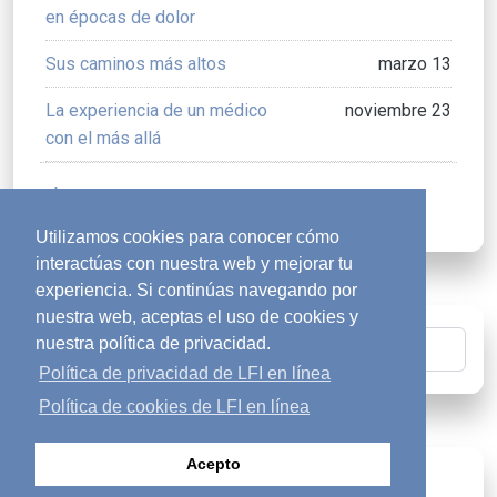
en épocas de dolor
Sus caminos más altos
marzo 13
La experiencia de un médico
noviembre 23
con el más allá
Archivos
arrow_back_ios
Utilizamos cookies para conocer cómo
interactúas con nuestra web y mejorar tu
experiencia. Si continúas navegando por
nuestra web, aceptas el uso de cookies y
nuestra política de privacidad.
Buscar
Política de privacidad de LFI en línea
Política de cookies de LFI en línea
Acepto
¿Buscas respuestas?
diversity_1