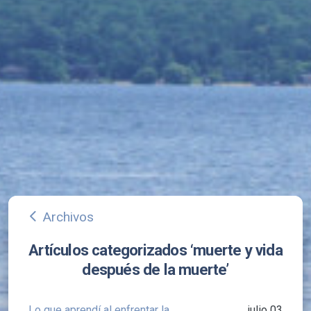
Archivos
arrow_back_ios
Artículos categorizados ‘muerte y vida
después de la muerte’
Lo que aprendí al enfrentar la
julio 03