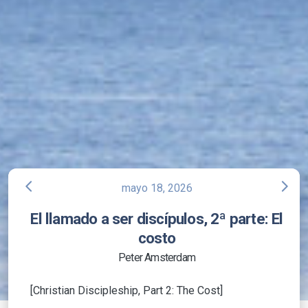
arrow_back_ios
arrow_forward_ios
mayo 18, 2026
El llamado a ser discípulos, 2ª parte: El
costo
Peter Amsterdam
[Christian Discipleship, Part 2: The Cost]