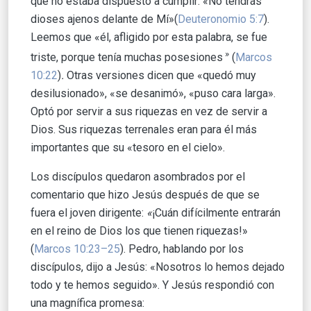
que no estaba dispuesto a cumplir: «No tendrás
dioses ajenos delante de Mí»
(
Deuteronomio 5:7
).
Leemos que «él, afligido por esta palabra, se fue
»
triste, porque tenía muchas posesiones
(
Marcos
10:22
)
.
Otras versiones dicen que «quedó muy
desilusionado», «se desanimó», «puso cara larga».
Optó por servir a sus riquezas en vez de servir a
Dios. Sus riquezas terrenales eran para él más
importantes que su «tesoro en el cielo».
Los discípulos quedaron asombrados por el
comentario que hizo Jesús después de que se
fuera el joven dirigente:
«
¡Cuán difícilmente entrarán
en el reino de Dios los que tienen riquezas!»
(
Marcos 10:23–25
). Pedro, hablando por los
discípulos, dijo a Jesús: «Nosotros lo hemos dejado
todo y te hemos seguido». Y Jesús respondió con
una magnífica promesa: