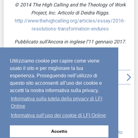
©
2014 The
High
Calling and the Theology of Work
Project, Inc.
Articolo di
Deidra Riggs.
http://www.thehighcalling.org/articles/essay/2016-
resolutions-transformation-endures
Pubblicato sull’Ancora in inglese l’11 gennaio 2017.
Pubblicato in:
altri autori
,
anno nuovo
,
cambiamento
,
contentezza/soddisfazione
,
obiettivi
,
seguire dio
Utilizziamo cookie per capire come viene
usato il sito e per migliorare la tua
arrow_back_ios
file_download
print
arrow_upward
arrow_forward_ios
esperienza. Proseguendo nell’utilizzo di
questo sito acconsenti all’uso dei cookie e
accetti la nostra informativa sulla privacy.
Articoli recenti
Informativa sulla tutela della privacy di LFI
Cercare e salvare le anime smarrite
Online
Non smarrirti
Informativa sull’uso dei cookie di LFI Online
La parabola del servo ubbidiente
Trasformazione
Accetto
Le ultime apparizioni di Gesù e il suo mandato