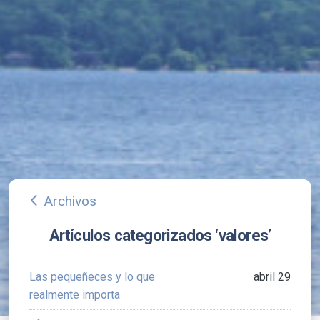
Archivos
arrow_back_ios
Artículos categorizados ‘valores’
Las pequeñeces y lo que
abril 29
realmente importa