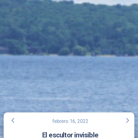
arrow_back_ios
arrow_forward_ios
febrero 16, 2022
El escultor invisible