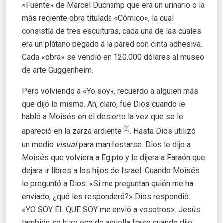
«Fuente» de Marcel Duchamp que era un urinario o la
más reciente obra titulada «Cómico», la cual
consistía de tres esculturas, cada una de las cuales
era un plátano pegado a la pared con cinta adhesiva.
Cada «obra» se vendió en 120.000 dólares al museo
de arte Guggenheim.
Pero volviendo a «Yo soy», recuerdo a alguien más
que dijo lo mismo. Ah, claro, fue Dios cuando le
habló a Moisés en el desierto la vez que se le
[2]
apareció en la zarza ardiente
. Hasta Dios utilizó
un medio
visual
para manifestarse. Dios le dijo a
Moisés que volviera a Egipto y le dijera a Faraón que
dejara ir libres a los hijos de Israel. Cuando Moisés
le preguntó a Dios: «Si me preguntan quién me ha
enviado, ¿qué les responderé?» Dios respondió:
«YO SOY EL QUE SOY me envió a vosotros». Jesús
también se hizo eco de aquella frase cuando dijo: