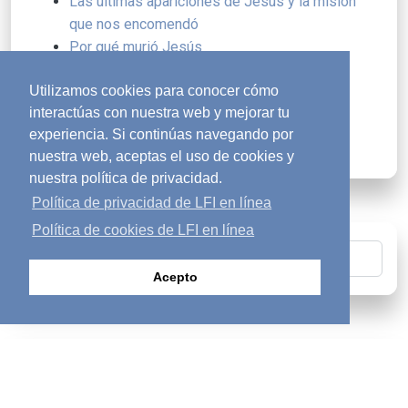
Las últimas apariciones de Jesús y la misión
que nos encomendó
Por qué murió Jesús
La adoración como forma de vida
Utilizamos cookies para conocer cómo
Resiliencia en el otoño de la vida
interactúas con nuestra web y mejorar tu
Boda y vino
experiencia. Si continúas navegando por
Se recibió gratuitamente y así se entregó
nuestra web, aceptas el uso de cookies y
nuestra política de privacidad.
Política de privacidad de LFI en línea
Política de cookies de LFI en línea
Buscar
Acepto
¿Buscas respuestas?
diversity_1