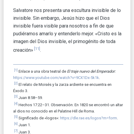
Salvatore nos presenta una escultura invisible de lo
invisible. Sin embargo, Jesús hizo que el Dios
invisible fuera visible para nosotros a fin de que
pudiéramos amarlo y entenderlo mejor. «Cristo es la
imagen del Dios invisible, el primogénito de toda
[11]
creación»
.
[1]
Enlace a una obra teatral de
El traje nuevo del Emperador:
https://www.youtube.com/watch?v=9CX1Dx-5k1k
.
[2]
El relato de Moisés y la zarza ardiente se encuentra en
Éxodo 3.
[3]
Juan 8:58–59.
[4]
Hechos 17:22–31. Observación: En 1820 se encontró un altar
al dios no conocido en el Palatine Hill de Roma.
[5]
Significado de «logos»:
https://dle.rae.es/logos?m=form
.
[6]
Juan 1.
[7]
Juan 3.