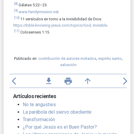
[8]
Gálatas 5:22–23.
[9]
www.familymission.net
.
[10]
11 versículos en torno a la invisibilidad de Dios:
https://bible.knowing-jesus.com/topics/God,-Invisible
.
[11]
Colosenses 1:15.
Publicado en:
contribución de autores invitados
,
espíritu santo
,
salvación
arrow_back_ios
file_download
print
arrow_upward
arrow_forward_ios
Artículos recientes
No te angusties
La parábola del siervo obediente
Transformación
¿Por qué Jesús es el Buen Pastor?