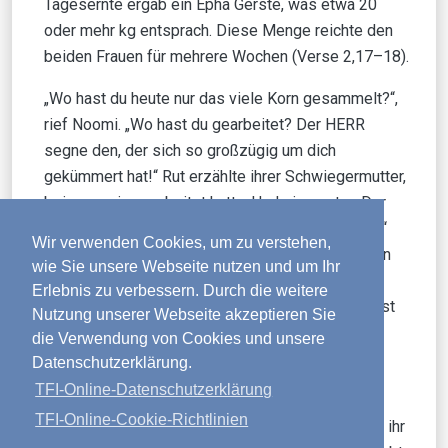
Tagesernte ergab ein Epha Gerste, was etwa 20
oder mehr kg entsprach. Diese Menge reichte den
beiden Frauen für mehrere Wochen (Verse 2,17–18).
„Wo hast du heute nur das viele Korn gesammelt?“,
rief Noomi. „Wo hast du gearbeitet? Der HERR
segne den, der sich so großzügig um dich
gekümmert hat!“ Rut erzählte ihrer Schwiegermutter,
bei wem sie gearbeitet hatte. Und sie sagte: „Der
Mann, auf dessen Feld ich heute war, heißt Boas.“
Wir verwenden Cookies, um zu verstehen,
„Der HERR, der seine Gnade weder den Lebenden
wie Sie unsere Webseite nutzen und um Ihr
noch den Toten entzogen hat, segne ihn“, sagte
Erlebnis zu verbessern. Durch die weitere
Noomi zu ihrer Schwiegertochter. „Dieser Mann ist
Nutzung unserer Webseite akzeptieren Sie
einer unserer nächsten Verwandten, einer der
die Verwendung von Cookies und unsere
Loskäufer unserer Familie. – Verse 2,19–20
Datenschutzerklärung.
TFI-Online-Datenschutzerklärung
Naomi wollte alle Einzelheiten über Ruths
TFI-Online-Cookie-Richtlinien
erfolgreichen Arbeitstag erfahren. Nachdem Ruth ihr