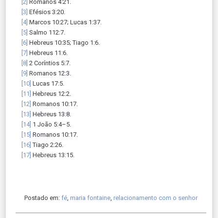
[2]
Romanos 4:21.
[3]
Efésios 3:20.
[4]
Marcos 10:27; Lucas 1:37.
[5]
Salmo 112:7.
[6]
Hebreus 10:35; Tiago 1:6.
[7]
Hebreus 11:6.
[8]
2 Coríntios 5:7.
[9]
Romanos 12:3.
[10]
Lucas 17:5.
[11]
Hebreus 12:2.
[12]
Romanos 10:17.
[13]
Hebreus 13:8.
[14]
1 João 5:4–5.
[15]
Romanos 10:17.
[16]
Tiago 2:26.
[17]
Hebreus 13:15.
Postado em:
fé
,
maria fontaine
,
relacionamento com o senhor