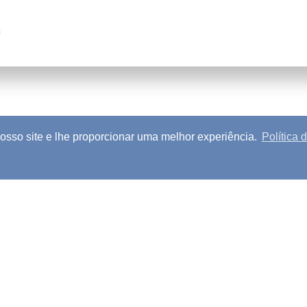
a
so site e lhe proporcionar uma melhor experiência.
Política 
os Autorais
|
Política de Privacidade
|
Política de Cookie
Idiomas disponíveis
Copyright © 2026 The Family International