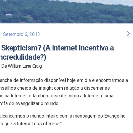
arrow_forward_ios
Setembro 6, 2013
Skepticism? (A Internet Incentiva a
Incredulidade?)
De William Lane Craig
nche de informação disponível hoje em dia e encontrarmos a
selhos cheios de insight com relação a discerner as
 na Internet, e também discute como a Internet é uma
refa de evangelizar o mundo.
 alcançarmos o mundo inteiro com a mensagem do Evangelho,
 que a Internet nos oferece.”