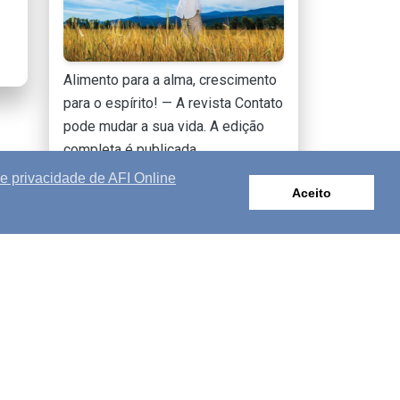
Alimento para a alma, crescimento
para o espírito! — A revista Contato
pode mudar a sua vida. A edição
completa é publicada
mensalmente online.
de privacidade de AFI Online
Aceito
SAIBA MAIS
s
|
Contato