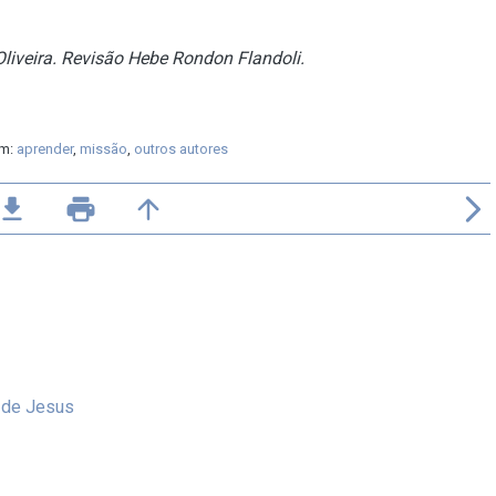
liveira. Revisão Hebe Rondon Flandoli.
em:
aprender
,
missão
,
outros autores
ile_download
print
arrow_upward
arrow_forward_ios
 de Jesus