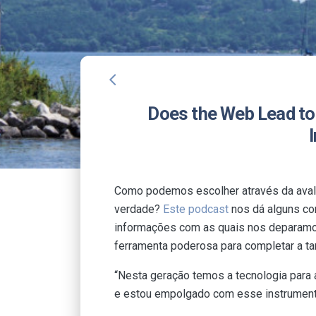
arrow_back_ios
Does the Web Lead to 
Como podemos escolher através da avala
verdade?
Este podcast
nos dá alguns con
informações com as quais nos deparamos
ferramenta poderosa para completar a ta
“Nesta geração temos a tecnologia para
e estou empolgado com esse instrumento