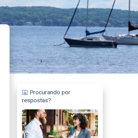
Procurando por
diversity_1
respostas?