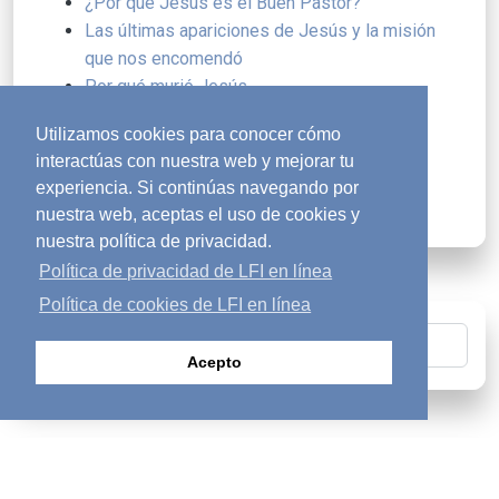
¿Por qué Jesús es el Buen Pastor?
Las últimas apariciones de Jesús y la misión
que nos encomendó
Por qué murió Jesús
La adoración como forma de vida
Utilizamos cookies para conocer cómo
Resiliencia en el otoño de la vida
interactúas con nuestra web y mejorar tu
Boda y vino
experiencia. Si continúas navegando por
Se recibió gratuitamente y así se entregó
nuestra web, aceptas el uso de cookies y
nuestra política de privacidad.
Política de privacidad de LFI en línea
Política de cookies de LFI en línea
Buscar
Acepto
¿Buscas respuestas?
diversity_1