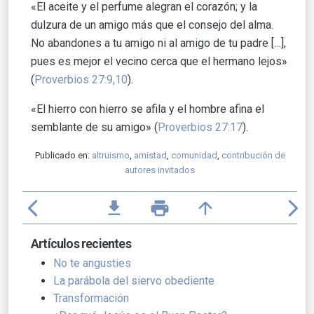
«El aceite y el perfume alegran el corazón; y la
dulzura de un amigo más que el consejo del alma.
No abandones a tu amigo ni al amigo de tu padre […],
pues es mejor el vecino cerca que el hermano lejos»
(
Proverbios 27:9,10
).
«El hierro con hierro se afila y el hombre afina el
semblante de su amigo» (
Proverbios 27:17
).
Publicado en:
altruismo
,
amistad
,
comunidad
,
contribución de
autores invitados
arrow_back_ios
file_download
print
arrow_upward
arrow_forward_ios
Artículos recientes
No te angusties
La parábola del siervo obediente
Transformación