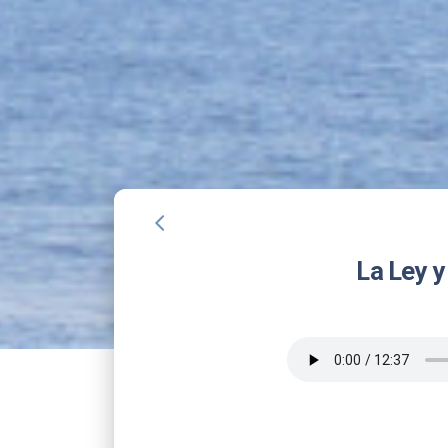
arrow_back_ios
La Ley y