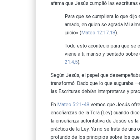
afirma que Jesús cumplió las escrituras 
Para que se cumpliera lo que dijo 
amado, en quien se agrada Mi alma.
juicio» (
Mateo 12:17,18
).
Todo esto aconteció para que se cum
viene a ti, manso y sentado sobre u
21:4,5
).
Según Jesús, el papel que desempeñaba l
transformó. Dado que lo que auguraba —
las Escrituras debían interpretarse y pra
En
Mateo 5:21-48
vemos que Jesús ofre
enseñanzas de la Torá (Ley) cuando dice
la enseñanza autoritativa de Jesús es la 
práctica de la Ley. Ya no se trata de una
profundo de los principios sobre los que