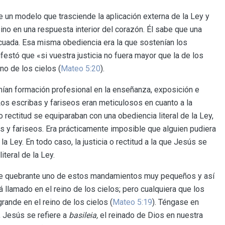
 un modelo que trasciende la aplicación externa de la Ley y
sino en una respuesta interior del corazón. Él sabe que una
decuada. Esa misma obediencia era la que sostenían los
festó que «si vuestra justicia no fuera mayor que la de los
ino de los cielos (
Mateo 5:20
).
ían formación profesional en la enseñanza, exposición e
os escribas y fariseos eran meticulosos en cuanto a la
 o rectitud se equiparaban con una obediencia literal de la Ley,
s y fariseos. Era prácticamente imposible que alguien pudiera
a Ley. En todo caso, la justicia o rectitud a la que Jesús se
iteral de la Ley.
ue quebrante uno de estos mandamientos muy pequeños y así
lamado en el reino de los cielos; pero cualquiera que los
rande en el reino de los cielos (
Mateo 5:19
). Téngase en
s, Jesús se refiere a
basileia,
el reinado de Dios en nuestra