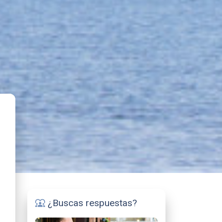
¿Buscas respuestas?
diversity_1