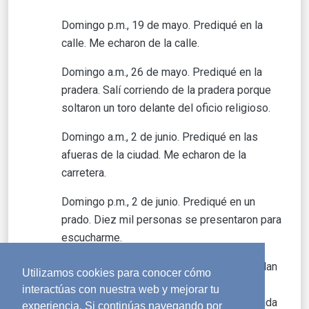
Domingo p.m., 19 de mayo. Prediqué en la
calle. Me echaron de la calle.
Domingo a.m., 26 de mayo. Prediqué en la
pradera. Salí corriendo de la pradera porque
soltaron un toro delante del oficio religioso.
Domingo a.m., 2 de junio. Prediqué en las
afueras de la ciudad. Me echaron de la
carretera.
Domingo p.m., 2 de junio. Prediqué en un
prado. Diez mil personas se presentaron para
escucharme.
Hay muchas historias verídicas como esta, que dan
Utilizamos cookies para conocer cómo
ejemplo de la magia que ocurre cuando nos
interactúas con nuestra web y mejorar tu
negamos a rendirnos frente a las dificultades. Cada
experiencia. Si continúas navegando por