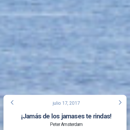
arrow_back_ios
arrow_forward_ios
julio 17, 2017
¡Jamás de los jamases te rindas!
Peter Amsterdam