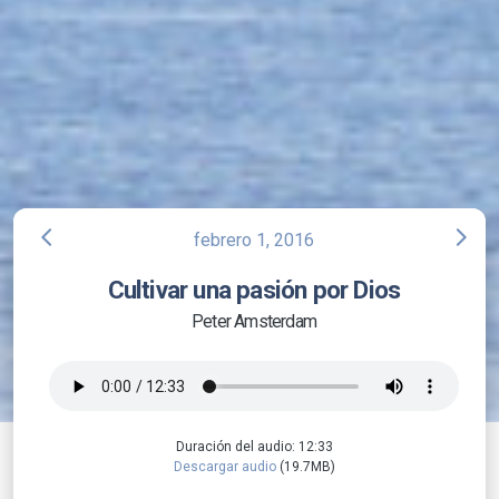
arrow_back_ios
arrow_forward_ios
febrero 1, 2016
Cultivar una pasión por Dios
Peter Amsterdam
Duración del audio: 12:33
Descargar audio
(19.7MB)