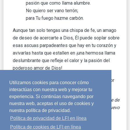
pasión que como llama alumbre.
No quiero ser vano terrón;
para Tu fuego hazme carbón.
Aunque tan solo tengas una chispa de fe, un amago
de deseo de acercarte a Dios, Él puede soplar sobre
esas ascuas parpadeantes que hay en tu corazón y
avivarlas hasta que estallen en ¡una hermosa llama
deslumbrante que refleje el calor y la pasión del
poderoso amor de Dios!
¡Que crezca en todos nosotros nuestra pasión por
Utilizamos cookies para conocer cómo
Dios!
interactúas con nuestra web y mejorar tu
experiencia. Si continúas navegando por
Artículo publicado por primera vez en septiembre de
nuestra web, aceptas el uso de cookies y
2013. Pasajes seleccionados y publicados de nuevo
nuestra política de privacidad.
en febrero de 2016. Leído por Gabriel García
Política de privacidad de LFI en línea
Valdivieso.
Política de cookies de LFI en línea