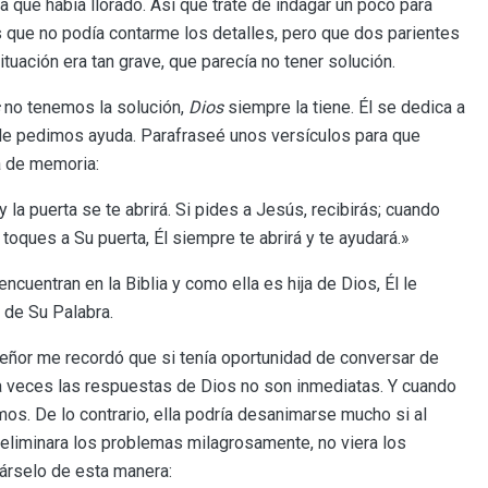
 que había llorado. Así que traté de indagar un poco para
s que no podía contarme los detalles, pero que dos parientes
tuación era tan grave, que parecía no tener solución.
no tenemos la solución,
Dios
siempre la tiene. Él se dedica a
le pedimos ayuda. Parafraseé unos versículos para que
a de memoria:
y la puerta se te abrirá. Si pides a Jesús, recibirás; cuando
toques a Su puerta, Él siempre te abrirá y te ayudará.»
uentran en la Biblia y como ella es hija de Dios, Él le
 de Su Palabra.
Señor me recordó que si tenía oportunidad de conversar de
 a veces las respuestas de Dios no son inmediatas. Y cuando
mos. De lo contrario, ella podría desanimarse mucho si al
eliminara los problemas milagrosamente, no viera los
cárselo de esta manera: