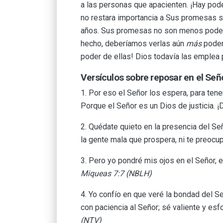
a las personas que apacienten. ¡Hay pode
no restara importancia a Sus promesas 
años. Sus promesas no son menos poder
hecho, deberíamos verlas aún
más
poder
poder de ellas! Dios todavía las emplea 
Versículos sobre reposar en el Señ
1. Por eso el Señor los espera, para ten
Porque el Señor es un Dios de justicia.
2. Quédate quieto en la presencia del Señ
la gente mala que prospera, ni te preo
3. Pero yo pondré mis ojos en el Señor, 
Miqueas 7:7 (NBLH)
4. Yo confío en que veré la bondad del Se
con paciencia al Señor; sé valiente y esf
(NTV)