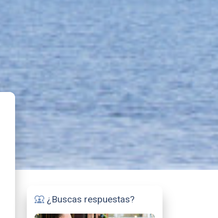
¿Buscas respuestas?
diversity_1