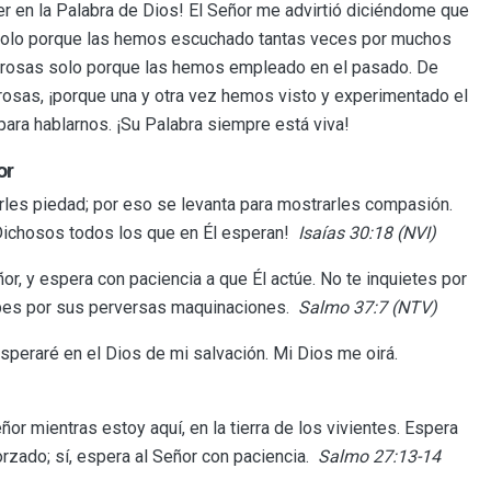
r en la Palabra de Dios! El Señor me advirtió diciéndome que
solo porque las hemos escuchado tantas veces por muchos
osas solo porque las hemos empleado en el pasado. De
osas, ¡porque una y otra vez hemos visto y experimentado el
para hablarnos. ¡Su Palabra siempre está viva!
or
erles piedad; por eso se levanta para mostrarles compasión.
 ¡Dichosos todos los que en Él esperan!
Isaías 30:18 (NVI)
or, y espera con paciencia a que Él actúe. No te inquietes por
cupes por sus perversas maquinaciones.
Salmo 37:7 (NTV)
esperaré en el Dios de mi salvación. Mi Dios me oirá.
ñor mientras estoy aquí, en la tierra de los vivientes. Espera
orzado; sí, espera al Señor con paciencia.
Salmo 27:13-14