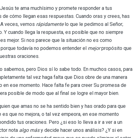
Jesús te ama muchísimo y promete responder a tus
s de cómo llegan esas respuestas. Cuando oras y crees, has
a. A veces, vemos
rápidamente
lo que le pedimos al Señor;
o. Y cuando llega la respuesta, es posible que no siempre
s mejor. Si nos parece que la situación no es como
 porque todavía no podemos entender el
mejor
propósito que
nuestras oraciones.
o sabemos, pero Dios sí lo sabe todo. En muchos casos, para
pletamente tal vez haga falta que Dios obre de una manera
do en ese momento. Hace falta fe para creer Su promesa de
ra posible de modo que al final se logre el mayor bien.
guien que amas no se ha sentido bien y has orado para que
re es que no mejora, o tal vez empeora, en ese momento
ndido tus oraciones. Pero ¿si eso lo lleva a ir a ver a un
ctor nota
algo más
y decide hacer unos análisis? ¿Y si en