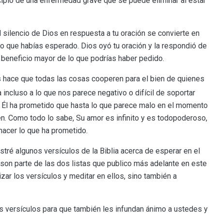
ipio de una enfermedad grave que se puede eliminar al estar
 silencio de Dios en respuesta a tu oración se convierte en
lo que habías esperado. Dios oyó tu oración y la respondió de
 beneficio mayor de lo que podrías haber pedido.
 hace que todas las cosas cooperen para el bien de quienes
 incluso a lo que nos parece negativo o difícil de soportar
Él ha prometido que hasta lo que parece malo en el momento
en. Como todo lo sabe, Su amor es infinito y es todopoderoso,
acer lo que ha prometido.
tré algunos versículos de la Biblia acerca de esperar en el
son parte de las dos listas que publico más adelante en este
izar los versículos y meditar en ellos, sino también a
s versículos para que también les infundan ánimo a ustedes y