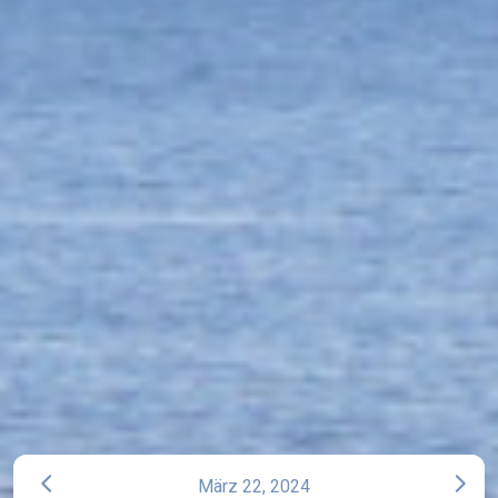
arrow_back_ios
arrow_forward_ios
März 22, 2024