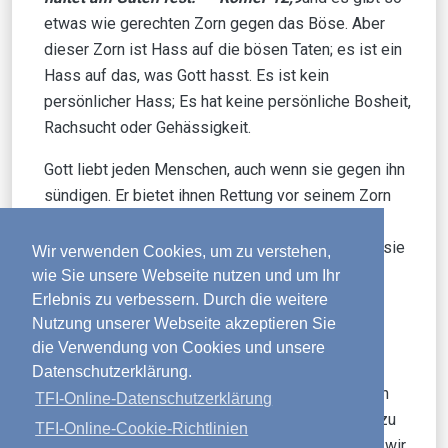
etwas wie gerechten Zorn gegen das Böse. Aber
dieser Zorn ist Hass auf die bösen Taten; es ist ein
Hass auf das, was Gott hasst. Es ist kein
persönlicher Hass; Es hat keine persönliche Bosheit,
Rachsucht oder Gehässigkeit.
Gott liebt jeden Menschen, auch wenn sie gegen ihn
sündigen. Er bietet ihnen Rettung vor seinem Zorn
über ihre Sünde an. Wenn wir aufgerufen sind,
unsere Feinde zu lieben, dann ist das ein Aufruf, sie
Wir verwenden Cookies, um zu verstehen,
so zu lieben, wie Gott sie liebt, ihnen Gutes zu
wie Sie unsere Webseite nutzen und um Ihr
wünschen und dafür zu beten, dass sie Ihn
Erlebnis zu verbessern. Durch die weitere
Nutzung unserer Webseite akzeptieren Sie
kennenlernen, damit sie die Ewigkeit mit Ihm
die Verwendung von Cookies und unsere
verbringen können.
Datenschutzerklärung.
Der Aufruf Jesu, unsere Feinde zu lieben, ist sein
TFI-Online-Datenschutzerklärung
Aufruf an uns, als Mitglieder seines Reiches so zu
TFI-Online-Cookie-Richtlinien
leben, dass unser Licht vor anderen leuchtet und wir