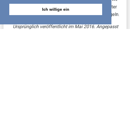
unser Bestes tun, um das Wesen und den Charakter
Ich willige ein
Gottes, unseres Vaters im Himmel, widerzuspiegeln.
Ursprünglich veröffentlicht im Mai 2016. Angepasst
und erneut veröffentlicht im März 2024.
1
DA Carson,
Jesus’ Sermon on the Mount and His
Confrontation with the World
(Grand Rapids: Baker
Books, 1987), 55–56.
2
John RW Stott,
The Message of the Sermon on the
Mount
(Downers Grove: InterVarsity Press, 1978),
118.
3
Stott,
Botschaft der Bergpredigt,
122.
Veröffentlicht unter:
Altruismus
,
Liebe
,
Rechtschaffenheit
,
Widerstand und Verfolgung