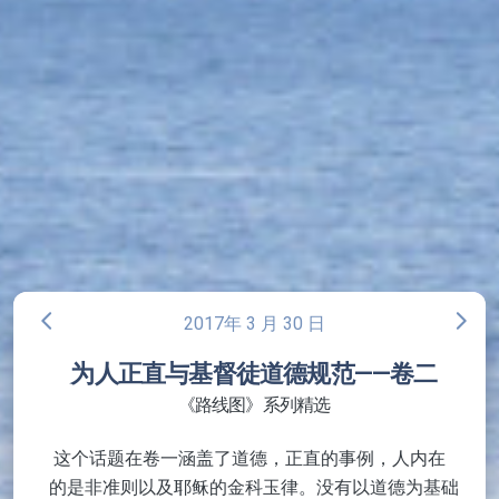
arrow_back_ios
arrow_forward_ios
2017年 3 月 30 日
为人正直与基督徒道德规范——卷二
《路线图》系列精选
这个话题在卷一涵盖了道德，正直的事例，人内在
的是非准则以及耶稣的金科玉律。没有以道德为
基础