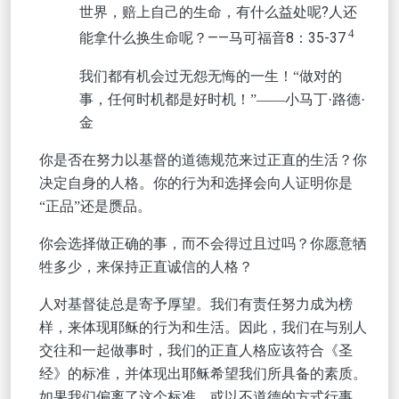
世界，赔上自己的生命，有什么益处呢?人还
4
能拿什么换生命呢？——马可福音8：35-37
我们都有机会过无怨无悔的一生
对的
！
“做
事，任何时机都是好时机
小
！
”——
马丁
·路德·
金
你是否在努力以基督的道德规范来过正直的生活？你
决定自身的人格
。你的行为和选择会向人证明你是
“正品”还是赝品。
你会选择做正确的事，而不会得过且过吗？你愿意牺
牲多少，来保持正直诚信的人格？
人对基督徒总是寄予厚望。我们有责任努力成为榜
样，来体现耶稣的行为和生活。因此，我们在与别人
交往和一起做事时，我们的正直人格应该符合《圣
经》的标准，并体现出耶稣希望我们所具备的素质。
如果我们偏离了这个标准，或以不道德的方式行事，