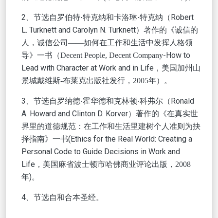
2、节选自
和
（Robert
罗伯特
·特克纳
卡洛琳
·特克纳
L. Turknett and Carolyn N. Turknett）著作的《诚信的
人，诚信
公司
——如何在工作和生活中发挥人格领
一书
-How to
导》
（
Decent People, Decent Company
Lead with Character at Work and in Life，美国
加州山
发行
年）。
景城戴维斯
-布莱克出版社
，
2005
3、节选自
和
（Ronald
罗纳德
·霍华德
克林顿
·科弗尔
A. Howard and Clinton D. Korver）著作的《在真实世
界里的道德规范：在工作和生活里建树个人准则为抉
择指南》一书(Ethics for the Real World: Creating a
Personal Code to Guide Decisions in Work and
Life，美国麻省波士顿市哈佛商业评论出版
，
2008
年)。
4、节选自和合本圣经。