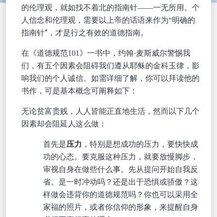
的伦理观，就如找不着北的指南针
——一无所用。个
，需要以上帝的话语
人信念和伦理观
来作为
“明确的
针”，才是行之有效的道德指南。
指南
警惕我
在《道德规范
101》一书中，约翰·麦斯威尔
们，有五个因素会阻碍我们遵从耶稣的金科玉律，影
响我们的个人诚信。如需详细了解，你可以拜读他的
书作，可是基本概念可阐释如下：
无论贫富贵贱，人人皆能正直地生活，然而以下几个
因素却会阻延人这么做：
首先是
压力
，特别是想成功的压力，要快快成
功的心态。要克服这种压力，就要放慢脚步，
审视自身在做些什么事。先从提问开始自我反
省。是一时冲动吗？还是出于恐惧或骄傲？这
样做会违背你的道德规范吗？你也可以采用全
家福的照片，或者你信仰的形象，来提醒自身