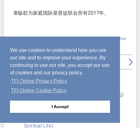
©版权为家庭国际基督徒联会所有2017年。
张贴于:
conviction
,
decision-making
,
God first
,
Integrity
,
Other
Author
,
Values
We use cookies to understand how you use
our site and to improve your experience. By
arrow_back_ios
file_download
print
arrow_upward
arrow_forward_ios
continuing to use our site, you accept our use
of cookies and our privacy policy.
近期的文章
TFI Online Privacy Policy
变得更像基督 (Becoming More Christlike)
TFI Online Cookie Policy
考验时期的胜利 (Triumph in Times of Testing)
《圣经》的目的 (The Bible’s Purpose”)
I Accept
永恒的真谛 (The Reality of Eternity)
投资于我们的灵性生活 (Investing in Our
Spiritual Life)
冲过终点线 (Crossing the Finish Line)