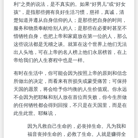
，是不真实
利”之类的说法
的。如果
“好男儿”或“好女
，是指那些拥有良好生活习惯，慈祥，真诚，清
孩”
楚知道并遵从自身信仰的人；是那些把自身的时间，
服务和物质奉献给别人的人；是那些在必要时甚至不
惜牺牲自身，也把上帝和家庭放在第一位的人，那么
这些说法都是无稽之谈。就算在这个世界上他们无法
出人头地，可在上帝的名人榜上他们永居榜首，在上
帝给我们的人生赛程中也是一样。
有时在生活中，你可能会因为按照上帝的原则和信念
所做出的决定，而看来有所损失或蒙受痛苦；可保持
天国的愿景，将会给予你均衡的人生价值观。你永远
不会因为把耶稣和别人放在首位而失败，你今生所做
的任何牺牲都会得到回报，不只是在天国里，而是在
此生此世。耶稣说，
因为凡救自己生命的，必丧掉生命。凡为我和
福音丧掉生命的，必救了生命。人就是赚得全