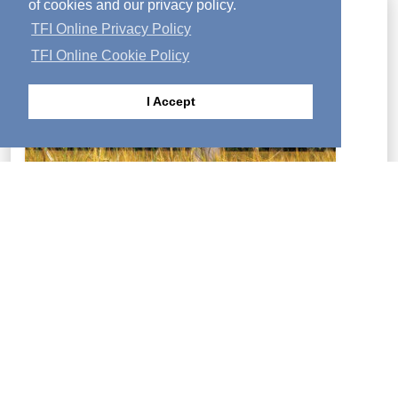
of cookies and our privacy policy.
TFI Online Privacy Policy
TFI Online Cookie Policy
I Accept
Food for your soul, growth for your spirit!—Activated is
a magazine that can change your life. The full contents
of each month's issue are posted online.
LEARN MORE