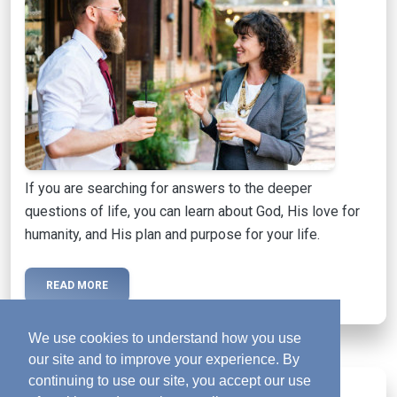
If you are searching for answers to the deeper
questions of life, you can learn about God, His love for
humanity, and His plan and purpose for your life.
READ MORE
We use cookies to understand how you use
our site and to improve your experience. By
continuing to use our site, you accept our use
Activated Magazine
mail