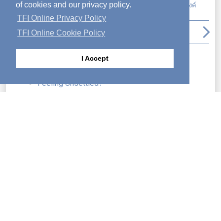
of cookies and our privacy policy.
อัมสเตอร์ดัม
,
พระเจ้ามาก่อน
,
ศรัทธา
,
สัมพันธภาพกับพระองค์
TFI Online Privacy Policy
arrow_back_ios
file_download
print
arrow_upward
arrow_forward_ios
TFI Online Cookie Policy
โพสต์ล่าสุด
I Accept
Integrity—Part 1
Feeling Unsettled?
The Value of Diversity and Innovation to
Ministry
In Pursuit of God’s Spirit
Time Management—Part 1
Living as Unto Him
On the Cusp of the Year
Never Ever Quit!
Rocks to Roads
Learning to Make Decisions