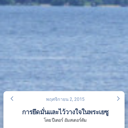
arrow_back_ios
arrow_forward_ios
พฤศจิกายน 2, 2015
การยึดมั่นและไว้วางใจในพระเยซู
โดย ปีเตอร์ อัมสเตอร์ดัม