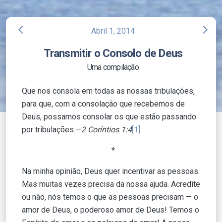
arrow_back_ios
arrow_forward_ios
Abril 1, 2014
Transmitir o Consolo de Deus
Uma compilação
Que nos consola em todas as nossas tribulações,
para que, com a consolação que recebemos de
Deus, possamos consolar os que estão passando
por tribulações.—
2 Coríntios 1:4
[1]
*
Na minha opinião, Deus quer incentivar as pessoas.
Mas muitas vezes precisa da nossa ajuda. Acredite
ou não, nós temos o que as pessoas precisam — o
amor de Deus, o poderoso amor de Deus! Temos o