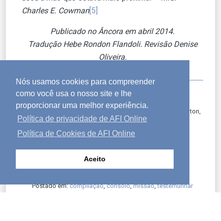
Charles E. Cowman
[5]
Publicado no Âncora em abril 2014.
Tradução Hebe Rondon Flandoli. Revisão Denise
Oliveira.
Nós usamos cookies para compreender
[1]
ESV.
como você usa o nosso site e lhe
[2]
Publicado originalmente em maio de 2011.
proporcionar uma melhor experiência.
[3]
Dada por Spurgeon no Metropolitan Tabernacle, Newington,
Política de privacidade de AFI Online
15 de junho de 1882.
[4]
De Coração em Coração
(Aurora Production, 2010).
Política de Cookies de AFI Online
[5]
Mananciais no Deserto, Volume 2
(Zondervan, 1977).
Aceito
Postado em:
compilação
,
consolo
,
missão
,
testemunhar
arrow_back_ios
file_download
print
arrow_upward
arrow_forward_ios