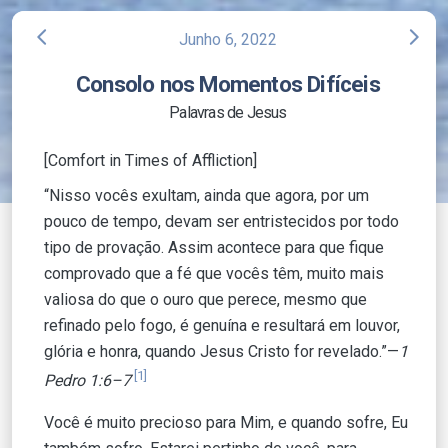
arrow_back_ios
arrow_forward_ios
Junho 6, 2022
Consolo nos Momentos Difíceis
Palavras de Jesus
[Comfort in Times of Affliction]
“Nisso vocês exultam, ainda que agora, por um
pouco de tempo, devam ser entristecidos por todo
tipo de provação. Assim acontece para que fique
comprovado que a fé que vocês têm, muito mais
valiosa do que o ouro que perece, mesmo que
refinado pelo fogo, é genuína e resultará em louvor,
glória e honra, quando Jesus Cristo for revelado.”—
1
[1]
Pedro 1:6–7
Você é muito precioso para Mim, e quando sofre, Eu