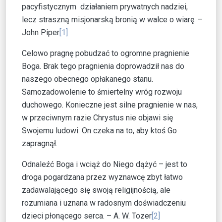
pacyfistycznym działaniem prywatnych nadziei,
lecz straszną misjonarską bronią w walce o wiarę. –
John Piper
[1]
Celowo pragnę pobudzać to ogromne pragnienie
Boga. Brak tego pragnienia doprowadził nas do
naszego obecnego opłakanego stanu.
Samozadowolenie to śmiertelny wróg rozwoju
duchowego. Konieczne jest silne pragnienie w nas,
w przeciwnym razie Chrystus nie objawi się
Swojemu ludowi. On czeka na to, aby ktoś Go
zapragnął.
Odnaleźć Boga i wciąż do Niego dążyć – jest to
droga pogardzana przez wyznawcę zbyt łatwo
zadawalającego się swoją religijnością, ale
rozumiana i uznana w radosnym doświadczeniu
dzieci płonącego serca. – A. W. Tozer
[2]