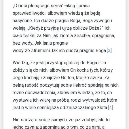
„Dzieci płonącego serca” łakną i praną
sprawiedliwości, albowiem wiedzą że będą
nasycone. Ich dusze pragną Boga, Boga żywego i
wołają, „Kiedyż przyjdę i ujrzę oblicze Boże?” Ich
ciało tęskni za Nim, jak ziemia zeschła, spragniona,
bez wody. Jak łania pragnie
wody ze strumieni, tak ich dusza pragnie Boga.
[3]
Wiedzą, że jeśli przystąpią bliżej do Boga i On
zbliży się do nich, albowiem On kocha tych, którzy
Jego kochają i znajdzie Go ten, kto Go szuka. Za
pełną radość poczytują sobie ilekroć spadają na nich
różne doświadczenia, albowiem wiedzą, że to, co
wystawia ich wiarę na próbę, rodzi wytrwałość, która
jest o wiele cenniejsza od zniszczalnego złota.
[4]
Nie sądzą o sobie samych, że już zdobyli, ale to
jedno czynią: zapominając o tym, co za nimi, a