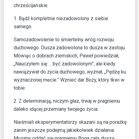
chrześcijańskie.
1. Bądź kompletnie niezadowolony z siebie
samego.
Samozadowolenie to śmiertelny wróg rozwoju
duchowego. Dusza zadowolona to dusza w zastoju.
Mówiąc o dobrach ziemskich, Paweł powiedział,
„Nauczyłem się … być zadowolonym”; ale kiedy
nawiązywał do życia duchowego, wyznał, „Pędzę ku
wyznaczonej mecie.” Wznieć dar Boży, który tkwi w
tobie.
2. Z determinacją, niczym głaz, trwaj w pragnieniu
daleko idącej przemiany twojego życia.
Nieśmiali eksperymentatorzy skazani są na porażkę
zanim jeszcze podejmą jakiekolwiek działania.
Musimy oddać się pragnieniu Boga całą duszą.