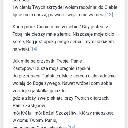
i w cieniu Twych skrzydeł wołam radośnie: do Ciebie
lgnie moja dusza, prawica Twoja mnie wspiera.
[13]
Kogo prócz Ciebie mam w niebie? Gdy jestem z
Tobą, nie cieszy mnie ziemia. Niszczeje moje ciało i
serce, Bóg jest opoką mego serca i mym udziałem
na wieki.
[14]
Jak miłe są przybytki Twoje, Panie
Zastępów! Dusza moja pragnie i tęskni
do przedsieni Pańskich. Moje serce i ciało radośnie
wołają do Boga żywego. Nawet wróbel dom sobie
znajduje i jaskółka gniazdo.
gdzie złoży swe pisklęta: przy Twoich ołtarzach,
Panie Zastępów,
mój Królu i mój Boże! Szczęśliwi, którzy mieszkają
w domu Twoim, Panie,
nieustannie Cię wychwalają.
[15]