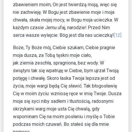
zbawieniem moim, On jest twierdzą moją, więc się
nie zachwieję. W Bogu jest zbawienie moje i moja
chwała, skała mojej mocy, w Bogu moja ucieczka. W
każdym czasie Jemu ufaj, narodzie! Przed Nim
serca wasze wylejcie: Bóg jest dla nas ucieczką!
[12]
Boże, Ty Boże mój, Ciebie szukam; Ciebie pragnie
moja dusza, za Tobą tęskni moje ciało,
jak ziemia zeschła, spragniona, bez wody. W
świątyni tak się wpatruję w Ciebie, bym ujrzał Twoją
potęgę i chwałę. Skoro łaska Twoja lepsza jest od
życia, moje wargi będą Cię sławić. Tak błogosławię
Cię w moim życiu: wzniosę ręce w imię Twoje. Dusza
moja się syci niby sadłem i tłustością, radosnymi
okrzykami warg moje usta Cię chwalą, gdy
wspominam Cię na moim posłaniu i myślę o Tobie
podczas moich czuwań. Bo stałeś się dla mnie
pomocą