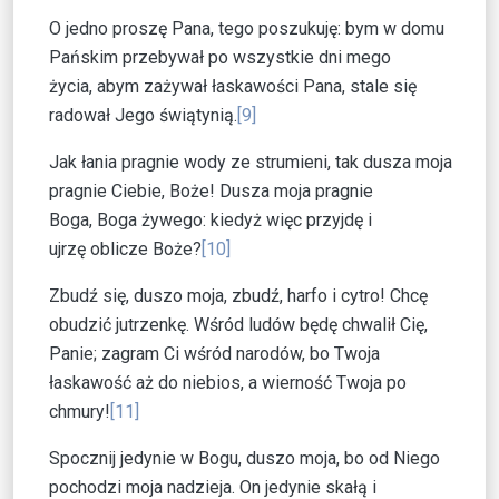
O jedno proszę Pana, tego poszukuję: bym w domu
Pańskim przebywał po wszystkie dni mego
życia, abym zażywał łaskawości Pana, stale się
radował Jego świątynią.
[9]
Jak łania pragnie wody ze strumieni, tak dusza moja
pragnie Ciebie, Boże! Dusza moja pragnie
Boga, Boga żywego: kiedyż więc przyjdę i
ujrzę oblicze Boże?
[10]
Zbudź się, duszo moja, zbudź, harfo i cytro! Chcę
obudzić jutrzenkę. Wśród ludów będę chwalił Cię,
Panie; zagram Ci wśród narodów, bo Twoja
łaskawość aż do niebios, a wierność Twoja po
chmury!
[11]
Spocznij jedynie w Bogu, duszo moja, bo od Niego
pochodzi moja nadzieja. On jedynie skałą i