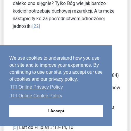
daleko ono sięgnie? Tylko Bóg wie jak bardzo
kościół potrzebuje duchowej rezurekcji. A ta może
nastąpić tylko za pośrednictwem odrodzonej
jednostki.
[22]
[1]
Głód za Bogiem (
Hunger for God)
(Crossway,
We use cookies to understand how you use
1997)
our site and to improve your experience. By
continuing to use our site, you accept our use
[2]
Szukanie Boga (Christian Publications Inc., 1984)
of cookies and our privacy policy.
TFI Online Privacy Policy
[3]
Ewangelia wg św. Mateusza 5:6; Księga Psalmów
42:3, 63:2, 42:2
TFI Online Cookie Policy
[4]
List św. Jakuba 4:8; Księga Przysłów 8:17; List
I Accept
św. Jakuba 1:2; 1 List św. Piotra 1:7
[5]
List do Filipian 3:13-14, 10