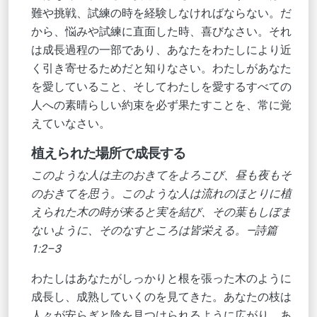
難や挑戦、試練の時を経験しなければならない。だ
から、悩みや試練に直面した時、喜びなさい。それ
は成長過程の一部であり、あなたをわたしにより近
く引き寄せるためだと知りなさい。わたしがあなた
を愛していること、そしてわたしを愛するすべての
人への素晴らしい約束を必ず果たすことを、常に覚
えていなさい。
植えられた場所で成長する
このような人は主のおきてをよろこび、昼も夜もそ
のおきてを思う。このような人は流れのほとりに植
えられた木の時が来ると実を結び、その葉もしぼま
ないように、そのなすところは皆栄える。—詩篇
1:2–3
わたしはあなたがしっかりと根を張った木のように
成長し、成熟していくのを見てきた。あなたの枝は
人々が安らぎと陰を見つけられるように広がり、あ