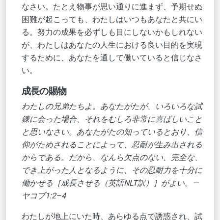
なさい。たとえ物事が思い通りに進まず、予期せぬ
困難が起こっても、わたしはいつもあなたと共にい
る。努力の成果を必ずしも目にしないかもしれない
が、わたしはあなたの人生における良い目的を実現
するために、あなたを通して働いていると信じなさ
い。
成長の賜物
わたしの兄弟たちよ。あなたがたが、いろいろな試
錬に会った場合、それをむしろ非常に喜ばしいこと
と思いなさい。あなたがたの知っているとおり、信
仰がためされることによって、忍耐が生み出される
からである。だから、なんら欠点のない、完全な、
でき上がった人となるように、その忍耐力を十分に
働かせる［成長させる（英語NLT訳）］がよい。—
ヤコブ1:2–4
わたしが地上にいた時、あらゆる点で誘惑され、試