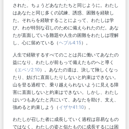
された。ちょうどあなたたちと同じように。わたし
はあなたと同じ多くの試練、誘惑、困難を経験し
た。それらを経験することによって、わたしは学
び、わが特別な召しのために備えられたのだ。あな
たが直面している難題や人生の困難をわたしは理解
し、心に留めている（
ヘブル4:15
）。
人生で経験するすべてのことは共に働いてあなたの
益になり、わたしが前もって備えたものへと導く
（
エペソ2:10
）。あなたの道は、決して険しくなっ
たり、妨げに直面したりしないと約束はできない。
山を登る過程で、乗り越えられないように見える障
害に直面しないと約束はできない。しかし、わたし
はいつもあなたと共にいて、あなたを助け、支え、
強めると約束しよう（
イザヤ41:10
）。
わたしが召した者に成長していく過程は容易なもの
ではなく、わたしの姿と似たものに成長するには困