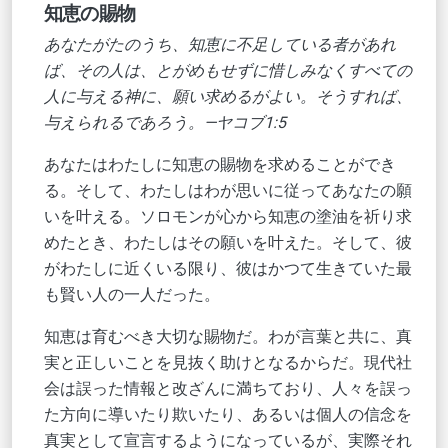
知恵の賜物
あなたがたのうち、知恵に不足している者があれ
ば、その人は、とがめもせずに惜しみなくすべての
人に与える神に、願い求めるがよい。そうすれば、
与えられるであろう。—ヤコブ1:5
あなたはわたしに知恵の賜物を求めることができ
る。そして、わたしはわが思いに従ってあなたの願
いを叶える。ソロモンが心から知恵の塗油を祈り求
めたとき、わたしはその願いを叶えた。そして、彼
がわたしに近くいる限り、彼はかつて生きていた最
も賢い人の一人だった。
知恵は育むべき大切な賜物だ。わが言葉と共に、真
実と正しいことを見抜く助けとなるからだ。現代社
会は誤った情報と改ざんに満ちており、人々を誤っ
た方向に導いたり欺いたり、あるいは個人の信念を
真実として宣言するようになっているが、実際それ