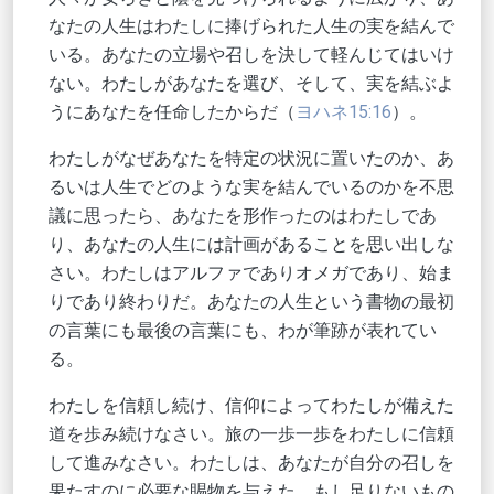
なたの人生はわたしに捧げられた人生の実を結んで
いる。あなたの立場や召しを決して軽んじてはいけ
ない。わたしがあなたを選び、そして、実を結ぶよ
うにあなたを任命したからだ（
ヨハネ15:16
）。
わたしがなぜあなたを特定の状況に置いたのか、あ
るいは人生でどのような実を結んでいるのかを不思
議に思ったら、あなたを形作ったのはわたしであ
り、あなたの人生には計画があることを思い出しな
さい。わたしはアルファでありオメガであり、始ま
りであり終わりだ。あなたの人生という書物の最初
の言葉にも最後の言葉にも、わが筆跡が表れてい
る。
わたしを信頼し続け、信仰によってわたしが備えた
道を歩み続けなさい。旅の一歩一歩をわたしに信頼
して進みなさい。わたしは、あなたが自分の召しを
果たすのに必要な賜物を与えた。もし足りないもの