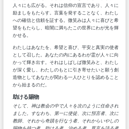
人々にも広がる。それは信仰の宣言であり、人々に
励ましをもたらす。言葉を発することなく、わたし
への確信と信頼を証する。微笑みは人々に喜びと希
望をもたらし、暗闇に満ちたこの世界にわが光を輝
かせる。
わたしはあなたを、希望と喜び、平安と真実の使者
として召した。あなたの内にあるわが霊が人々に向
かって輝き出す。それはしばしば微笑みと、わたし
が深く愛し、わたしのもとに引き寄せたいと願う創
造物としてあなたが関わる一人ひとりを認めること
から始まるのだ。
助ける賜物
そして、神は教会の中で人々を次のように任命され
ました。すなわち、第一に使徒、次に預言者、次に
教師、それから奇蹟を行なう者、それからいやしの
賜物を持つ者、助ける者、治める者、異言を語る者