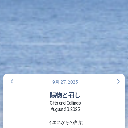
arrow_back_ios
arrow_forward_ios
9月 27, 2025
賜物と召し
Gifts and Callings
August 28, 2025
イエスからの言葉