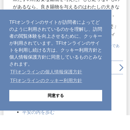
があるなら、良き賜物を与えるのはわたしの大きな
喜びであることを思い出しなさい（
ルカ12:32
）。
TFIオンラインのサイトが訪問者によってど
初版は2000年 2025年8月に改訂・再版 朗読：
のように利用されているのかを理解し、訪問
ジョン・マーク 音楽：マイケル・フォガティ
者の閲覧体験を向上させるために、クッキー
が利用されています。TFIオンラインのサイ
タグ:
イエスからの言葉
,
オーディオ
,
ミッション
,
喜び
,
弟子であ
トを利用し続ける方は、クッキー利用方針と
ること
,
神に従う
個人情報保護方針に同意しているものとみな
されます。
arrow_back_ios
file_download
print
arrow_upward
arrow_forward_ios
TFIオンラインの個人情報保護方針
TFIオンラインのクッキー利用方針
最近の記事
神の性質：優しさ
同意する
小さなことと、真に大切なこと
主の輝きを受けて成長する
平安の内を歩む
不正な家令のたとえ話
他の人を励ます