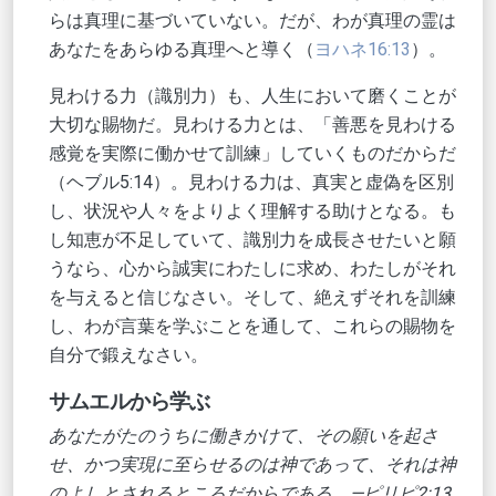
らは真理に基づいていない。だが、わが真理の霊は
あなたをあらゆる真理へと導く（
ヨハネ16:13
）。
見わける力（識別力）も、人生において磨くことが
大切な賜物だ。見わける力とは、「善悪を見わける
感覚を実際に働かせて訓練」していくものだからだ
（ヘブル5:14）。見わける力は、真実と虚偽を区別
し、状況や人々をよりよく理解する助けとなる。も
し知恵が不足していて、識別力を成長させたいと願
うなら、心から誠実にわたしに求め、わたしがそれ
を与えると信じなさい。そして、絶えずそれを訓練
し、わが言葉を学ぶことを通して、これらの賜物を
自分で鍛えなさい。
サムエルから学ぶ
あなたがたのうちに働きかけて、その願いを起さ
せ、かつ実現に至らせるのは神であって、それは神
のよしとされるところだからである。—ピリピ2:13