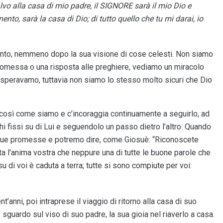
alvo alla casa di mio padre, il SIGNORE sarà il mio Dio e
to, sarà la casa di Dio; di tutto quello che tu mi darai, io
nto, nemmeno dopo la sua visione di cose celesti. Non siamo
romessa o una risposta alle preghiere, vediamo un miracolo
speravamo, tuttavia non siamo lo stesso molto sicuri che Dio
e così come siamo e c’incoraggia continuamente a seguirlo, ad
i fissi su di Lui e seguendolo un passo dietro l’altro. Quando
sue promesse e potremo dire, come Giosuè: “Riconoscete
tta l'anima vostra che neppure una di tutte le buone parole che
u di voi è caduta a terra; tutte si sono compiute per voi:
anni, poi intraprese il viaggio di ritorno alla casa di suo
guardo sul viso di suo padre, la sua gioia nel riaverlo a casa.