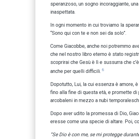
speranzoso, un sogno incoraggiante, una p
inaspettata.
In ogni momento in cui troviamo la speranz
“Sono qui con te e non sei da solo”.
Come Giacobbe, anche noi potremmo aver f
che nel nostro libro eterno è stato registr
scoprirai che Gesù è lì e sussurra che c’
6
anche per quelli difficili.
Dopotutto, Lui, la cui essenza è amore, è
fino alla fine di questa età, e promette d
arcobaleni in mezzo a nubi temporalesch
Dopo aver udito la promessa di Dio, Giac
eresse come una specie di altare. Poi, c
“Se Dio è con me, se mi protegge durant