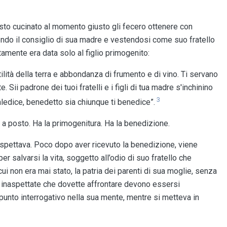
sto cucinato al momento giusto gli fecero ottenere con
guendo il consiglio di sua madre e vestendosi come suo fratello
amente era data solo al figlio primogenito:
rtilità della terra e abbondanza di frumento e di vino. Ti servano
e. Sii padrone dei tuoi fratelli e i figli di tua madre s'inchinino
3
aledice, benedetto sia chiunque ti benedice”.
 posto. Ha la primogenitura. Ha la benedizione.
pettava. Poco dopo aver ricevuto la benedizione, viene
 salvarsi la vita, soggetto all’odio di suo fratello che
cui non era mai stato, la patria dei parenti di sua moglie, senza
ltà inaspettate che dovette affrontare devono essersi
nto interrogativo nella sua mente, mentre si metteva in