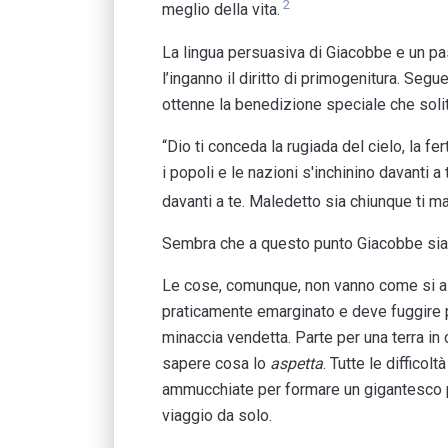
2
meglio della vita.
La lingua persuasiva di Giacobbe e un pa
l’inganno il diritto di primogenitura. Se
ottenne la benedizione speciale che solit
“Dio ti conceda la rugiada del cielo, la fe
i popoli e le nazioni s'inchinino davanti a t
davanti a te. Maledetto sia chiunque ti m
Sembra che a questo punto Giacobbe sia a
Le cose, comunque, non vanno come si as
praticamente emarginato e deve fuggire per
minaccia vendetta. Parte per una terra in 
sapere cosa lo
aspetta
. Tutte le diffico
ammucchiate per formare un gigantesco pu
viaggio da solo.