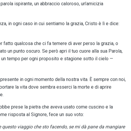
arola ispirante, un abbraccio caloroso, un’amicizia
a, in ogni caso in cui sentiamo la grazia, Cristo è lì e dice:
atto qualcosa che ci fa temere di aver perso la grazia, o
ato un punto oscuro. Se però apri il tuo cuore alla sua Parola,
è un tempo per ogni proposito e stagione sotto il cielo —
 presente in ogni momento della nostra vita. È sempre con noi,
i portare la vita dove sembra esserci la morte e di aprire
e.
obbe prese la pietra che aveva usato come cuscino e la
ome risposta al Signore, fece un suo voto:
e questo viaggio che sto facendo, se mi dà pane da mangiare