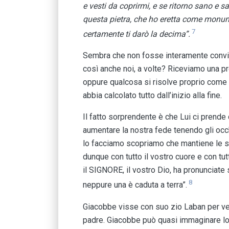
e vesti da coprirmi, e se ritorno sano e s
questa pietra, che ho eretta come monumen
7
certamente ti darò la decima”.
Sembra che non fosse interamente convi
così anche noi, a volte? Riceviamo una p
oppure qualcosa si risolve proprio come 
abbia calcolato tutto dall’inizio alla fine.
Il fatto sorprendente è che Lui ci prend
aumentare la nostra fede tenendo gli occh
lo facciamo scopriamo che mantiene le 
dunque con tutto il vostro cuore e con tu
il SIGNORE, il vostro Dio, ha pronunciate s
8
neppure una è caduta a terra”.
Giacobbe visse con suo zio Laban per vent’
padre. Giacobbe può quasi immaginare lo s