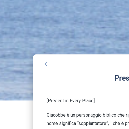
arrow_back_ios
Pres
[Present in Every Place]
Giacobbe è un personaggio biblico che rip
1
nome significa “soppiantatore”,
che è pr