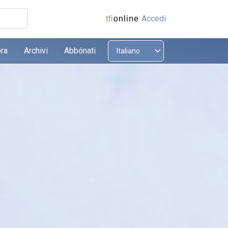
Accedi
tfi
online
ora
Archivi
Abbónati