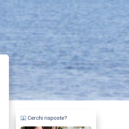
Cerchi risposte?
diversity_1