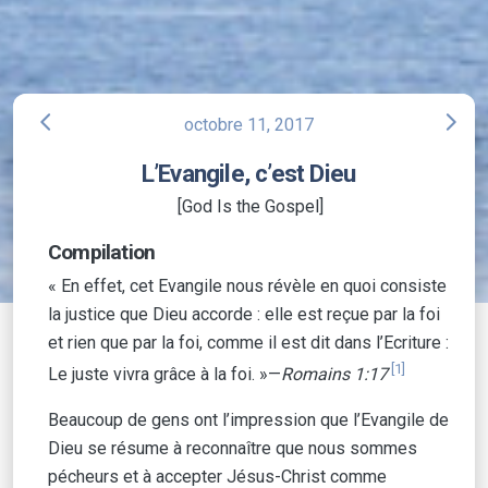
arrow_back_ios
arrow_forward_ios
octobre 11, 2017
L’Evangile, c’est Dieu
[God Is the Gospel]
Compilation
« En effet, cet Evangile nous révèle en quoi consiste
la justice que Dieu accorde : elle est reçue par la foi
et rien que par la foi, comme il est dit dans l’Ecriture :
[1]
Le juste vivra grâce à la foi. »—
Romains 1:17
Beaucoup de gens ont l’impression que l’Evangile de
Dieu se résume à reconnaître que nous sommes
pécheurs et à accepter Jésus-Christ comme