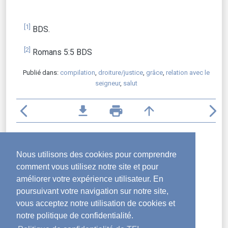
[1]
BDS.
[2]
Romans 5:5 BDS
Publié dans:
compilation
,
droiture/justice
,
grâce
,
relation avec le
seigneur
,
salut
arrow_back_ios
file_download
print
arrow_upward
arrow_forward_ios
Articles récents
L’arc-en-ciel après la pluie
Nous utilisons des cookies pour comprendre
Le Dieu de la Bible est amour
comment vous utilisez notre site et pour
La Parabole du gérant malhonnête
améliorer votre expérience utilisateur. En
La foi pour surmonter les épreuves
poursuivant votre navigation sur notre site,
Qui tire les ficelles ?
vous acceptez notre utilisation de cookies et
Ressembler davantage au Christ
notre politique de confidentialité.
Les clés pour vaincre l’amertume