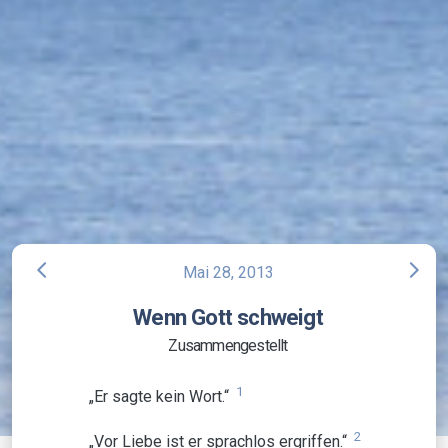
arrow_back_ios
arrow_forward_ios
Mai 28, 2013
Wenn Gott schweigt
Zusammengestellt
1
„Er sagte kein Wort.“
2
„Vor Liebe ist er sprachlos ergriffen.“