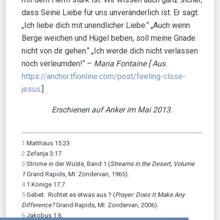
dass Seine Liebe für uns unveränderlich ist. Er sagt:
„Ich liebe dich mit unendlicher Liebe.“ „Auch wenn
Berge weichen und Hügel beben, soll meine Gnade
nicht von dir gehen.“ „Ich werde dich nicht verlassen
noch verleumden!“ –
Maria Fontaine [ Aus
https://anchor.tfionline.com/post/feeling-close-
jesus
.]
Erschienen auf Anker im Mai 2013.
1
Matthäus 15:23.
2
Zefanja 3:17.
3
Ströme in der Wüste, Band 1 (
Streams in the Desert, Volume
1
Grand Rapids, MI: Zondervan, 1965).
4
1.Könige 17:7.
5
Gebet: Richtet es etwas aus ? (
Prayer: Does It Make Any
Difference?
Grand Rapids, MI: Zondervan, 2006).
6
Jakobus 1:6.