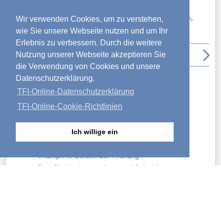
Veröffentlicht unter:
Geduld
,
Reflexion
,
Worte von Jesus
,
Wir verwenden Cookies, um zu verstehen,
Zusammenstellung
wie Sie unsere Webseite nutzen und um Ihr
Erlebnis zu verbessern. Durch die weitere
arrow_back_ios
file_download
print
arrow_upward
arrow_forward_ios
Nutzung unserer Webseite akzeptieren Sie
die Verwendung von Cookies und unsere
Datenschutzerklärung.
Neueste Artikel
TFI-Online-Datenschutzerklärung
Glauben, um zu überwinden
Gleichnisse der Neuzeit
TFI-Online-Cookie-Richtlinien
Höflichkeit zählt
Kleine Dinge und was wirklich zählt
Ich willige ein
Es ging nie nur um den Brunnen
Triumph in Zeiten der Prüfung
Das Gleichnis von den zwei Schuldnern
Warum Gedanken wichtig sind
Unterweisung neuer Gläubiger
Die Bekehrung eines römischen Prokonsuls