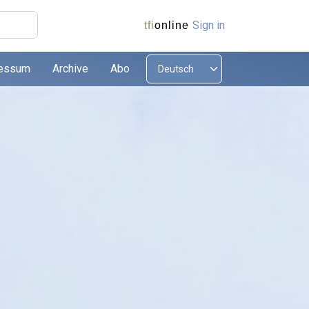
Sign in
tfi
online
essum
Archive
Abo