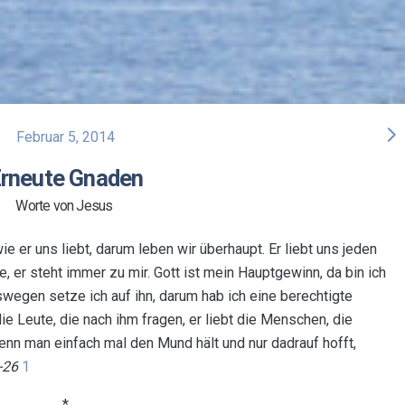
arrow_forward_ios
Februar 5, 2014
rneute Gnaden
Worte von Jesus
wie er uns liebt, darum leben wir überhaupt. Er liebt uns jeden
, er steht immer zu mir. Gott ist mein Hauptgewinn, da bin ich
swegen setze ich auf ihn, darum hab ich eine berechtigte
ie Leute, die nach ihm fragen, er liebt die Menschen, die
wenn man einfach mal den Mund hält und nur dadrauf hofft,
2-26
1
*