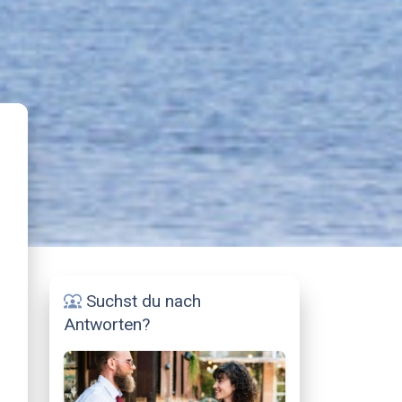
Suchst du nach
diversity_1
Antworten?