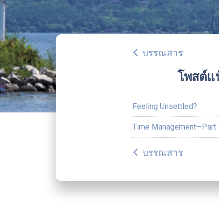
บรรณสาร
arrow_back_ios
โพสต์แฟ
Feeling Unsettled?
Time Management—Part 
บรรณสาร
arrow_back_ios