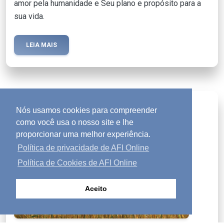
amor pela humanidade e Seu plano e propósito para a
sua vida.
LEIA MAIS
Revista Contato
mail
Nós usamos cookies para compreender
como você usa o nosso site e lhe
proporcionar uma melhor experiência.
Política de privacidade de AFI Online
Política de Cookies de AFI Online
Aceito