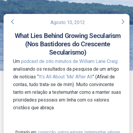
arrow_back_ios
arrow_forward_ios
Agosto 10, 2012
What Lies Behind Growing Secularism
(Nos Bastidores do Crescente
Secularismo)
Um
podcast de oito minutos de William Lane Craig
analisando os resultados da pesquisa de um artigo
de notícias “
It’s All About ‘Me’ After All
” (Afinal de
contas, tudo trata-se de mim). Muito convincente
tanto em relação a testemunhar como a manter suas
prioridades pessoais em linha com os valores
cristãos que abraça.
Postado em:
convicção
,
outros autores
,
testemunhar
,
valores