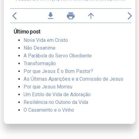
arrow_back_ios
file_download
print
arrow_upward
arrow_forward_ios
Último post
Nova Vida em Cristo
Não Desanime
A Parábola do Servo Obediente
Transformação
Por que Jesus É o Bom Pastor?
As Últimas Aparições e a Comissão de Jesus
Por que Jesus Morreu
Um Estilo de Vida de Adoração
Resiliência no Outono da Vida
O Casamento e o Vinho