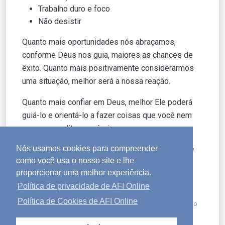
Trabalho duro e foco
Não desistir
Quanto mais oportunidades nós abraçamos,
conforme Deus nos guia, maiores as chances de
êxito. Quanto mais positivamente considerarmos
uma situação, melhor será a nossa reação.
Quanto mais confiar em Deus, melhor Ele poderá
guiá-lo e orientá-lo a fazer coisas que você nem
sequer acredita possíveis.
Nós usamos cookies para compreender
Adaptado de um podcast de Just1Thing, um
como você usa o nosso site e lhe
recurso edificador de caráter para jovens.
proporcionar uma melhor experiência.
Política de privacidade de AFI Online
Política de Cookies de AFI Online
Postado em:
contribuição de convidado
,
fé
,
pensamento
positivo
,
perseverança