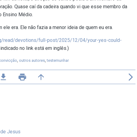
oração. Quase caí da cadeira quando vi que esse membro da
do Ensino Médio.
ele era. Ele não fazia a menor ideia de quem eu era.
rg/read/devotions/full-post/2025/12/04/your-yes-could-
indicado no link está em inglês.)
convicção
,
outros autores
,
testemunhar
ile_download
print
arrow_upward
arrow_forward_ios
 de Jesus