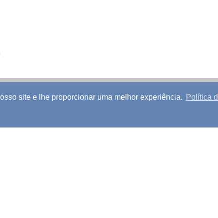
a
so site e lhe proporcionar uma melhor experiência.
Política 
os Autorais
|
Política de Privacidade
|
Política de Cookie
Idiomas disponíveis
Copyright © 2026 The Family International