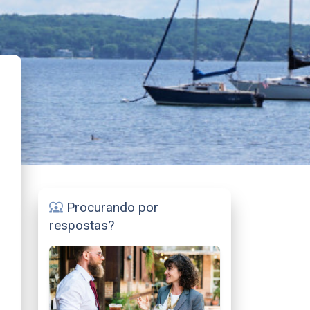
Procurando por
diversity_1
respostas?