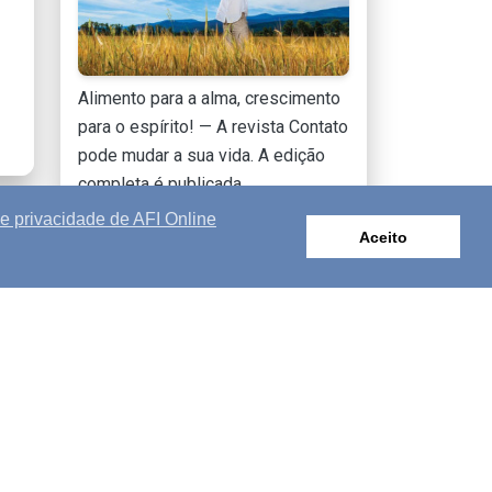
Alimento para a alma, crescimento
para o espírito! — A revista Contato
pode mudar a sua vida. A edição
completa é publicada
mensalmente online.
de privacidade de AFI Online
Aceito
SAIBA MAIS
s
|
Contato