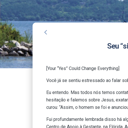
arrow_back_ios
Seu “s
[Your “Yes” Could Change Everything]
Você já se sentiu estressado ao falar s
Eu entendo. Mas todos nós temos conta
hesitação e falemos sobre Jesus, exa
curou: “Assim, o homem se foi e anunciou 
Fui profundamente lembrada disso há al
Centro de Apoio à Gestante, na Flórida. 