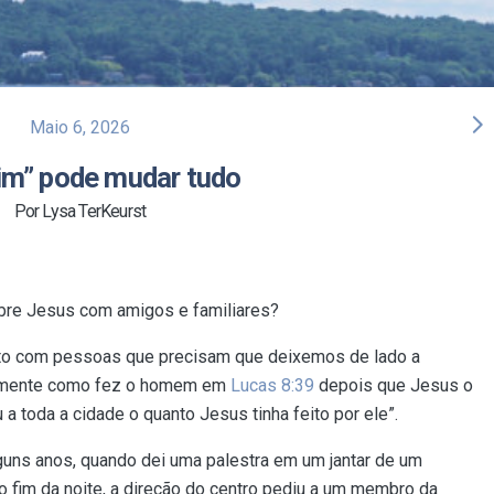
arrow_forward_ios
Maio 6, 2026
im” pode mudar tudo
Por Lysa TerKeurst
obre Jesus com amigos e familiares?
to com pessoas que precisam que deixemos de lado a
tamente como fez o homem em
Lucas 8:39
depois que Jesus o
a toda a cidade o quanto Jesus tinha feito por ele”.
guns anos, quando dei uma palestra em um jantar de um
Ao fim da noite, a direção do centro pediu a um membro da