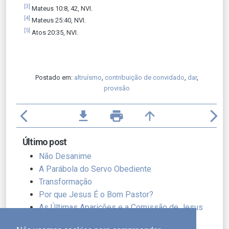
[3]
Mateus 10:8, 42, NVI.
[4]
Mateus 25:40, NVI.
[5]
Atos 20:35, NVI.
Postado em:
altruísmo
,
contribuição de convidado
,
dar
,
provisão
arrow_back_ios
file_download
print
arrow_upward
arrow_forward_ios
Último post
Não Desanime
A Parábola do Servo Obediente
Transformação
Por que Jesus É o Bom Pastor?
As Últimas Aparições e a Comissão de Jesus
Por que Jesus Morreu