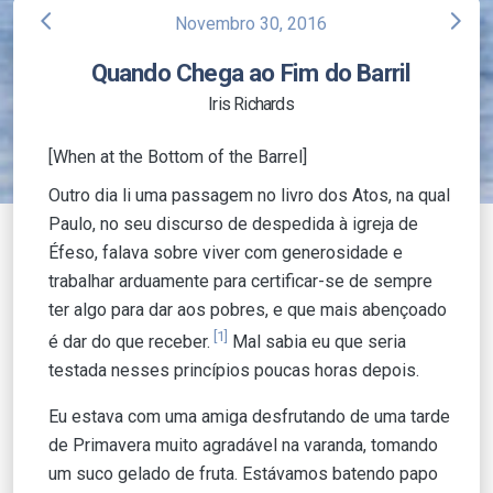
arrow_back_ios
arrow_forward_ios
Novembro 30, 2016
Quando Chega ao Fim do Barril
Iris Richards
[When at the Bottom of the Barrel]
Outro dia li uma passagem no livro dos Atos, na qual
Paulo, no seu discurso de despedida à igreja de
Éfeso, falava sobre viver com generosidade e
trabalhar arduamente para certificar-se de sempre
ter algo para dar aos pobres, e que mais abençoado
[1]
é dar do que receber.
Mal sabia eu que seria
testada nesses princípios poucas horas depois.
Eu estava com uma amiga desfrutando de uma tarde
de Primavera muito agradável na varanda, tomando
um suco gelado de fruta. Estávamos batendo papo