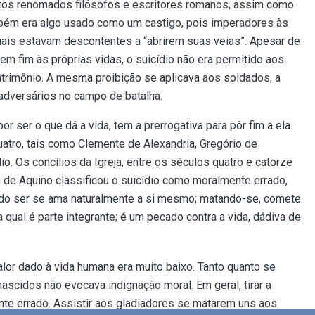
itos renomados filósofos e escritores romanos, assim como
bém era algo usado como um castigo, pois imperadores às
is estavam descontentes a “abrirem suas veias”. Apesar de
m fim às próprias vidas, o suicídio não era permitido aos
trimônio. A mesma proibição se aplicava aos soldados, a
dversários no campo de batalha.
 ser o que dá a vida, tem a prerrogativa para pôr fim a ela.
uatro, tais como Clemente de Alexandria, Gregório de
o. Os concílios da Igreja, entre os séculos quatro e catorze
de Aquino classificou o suicídio como moralmente errado,
Todo ser se ama naturalmente a si mesmo; matando-se, comete
 qual é parte integrante; é um pecado contra a vida, dádiva de
lor dado à vida humana era muito baixo. Tanto quanto se
scidos não evocava indignação moral. Em geral, tirar a
nte errado. Assistir aos gladiadores se matarem uns aos