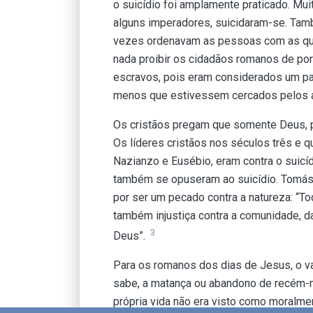
o suicídio foi amplamente praticado. Mu
alguns imperadores, suicidaram-se. Tam
vezes ordenavam as pessoas com as qua
nada proibir os cidadãos romanos de pore
escravos, pois eram considerados um pa
menos que estivessem cercados pelos a
Os cristãos pregam que somente Deus, por
Os líderes cristãos nos séculos três e q
Nazianzo e Eusébio, eram contra o suicídi
também se opuseram ao suicídio. Tomás 
por ser um pecado contra a natureza: “
também injustiça contra a comunidade, da
3
Deus”.
Para os romanos dos dias de Jesus, o va
sabe, a matança ou abandono de recém-na
própria vida não era visto como moralme