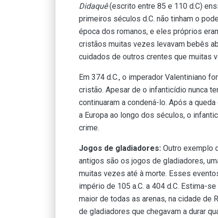
Didaquê
(escrito entre 85 e 110 d.C) ens
primeiros séculos d.C. não tinham o pode
época dos romanos, e eles próprios eram
cristãos muitas vezes levavam bebês a
cuidados de outros crentes que muitas 
Em 374 d.C., o imperador Valentiniano for
cristão. Apesar de o infanticídio nunca 
continuaram a condená-lo. Após a queda
a Europa ao longo dos séculos, o infant
crime.
Jogos de gladiadores:
Outro exemplo d
antigos são os jogos de gladiadores, u
muitas vezes até à morte. Esses evento
império de 105 a.C. a 404 d.C. Estima-s
maior de todas as arenas, na cidade de 
de gladiadores que chegavam a durar qua