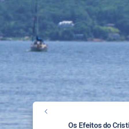
arrow_back_ios
Os Efeitos do Cris