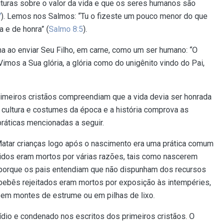
turas sobre o valor da vida e que os seres humanos são
7
). Lemos nos Salmos: “Tu o fizeste um pouco menor do que
a e de honra” (
Salmo 8:5
).
a ao enviar Seu Filho, em carne, como um ser humano: “O
Vimos a Sua glória, a glória como do unigênito vindo do Pai,
imeiros cristãos compreendiam que a vida devia ser honrada
à cultura e costumes da época e a história comprova as
ráticas mencionadas a seguir.
atar crianças logo após o nascimento era uma prática comum
dos eram mortos por várias razões, tais como nascerem
 porque os pais entendiam que não dispunham dos recursos
s bebês rejeitados eram mortos por exposição às intempéries,
 em montes de estrume ou em pilhas de lixo.
icídio e condenado nos escritos dos primeiros cristãos. O