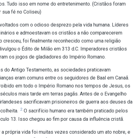
os. Tudo isso em nome do entretenimento. (Cristãos foram
 sua fé no Coliseu)
ados com o odioso desprezo pela vida humana. Líderes
uinários e admoestavam os cristãos a não comparecerem
 cresceu, foi finalmente reconhecido como uma religião
divulgou o Édito de Milão em 313 d.C. Imperadores cristãos
iram os jogos de gladiadores do Império Romano.
s do Antigo Testamento, as sociedades praticavam
crianças eram comuns entre os seguidores de Baal em Canaã.
 proibido em todo o Império Romano nos tempos de Jesus, os
éculos mais tarde em terras pagãs. Antes de o Evangelho
s irlandeses sacrificavam prisioneiros de guerra aos deuses da
2
colheita.
O sacrifício humano era também praticado pelos
culo 13. Isso chegou ao fim por causa da influência cristã.
 a própria vida foi muitas vezes considerado um ato nobre, e