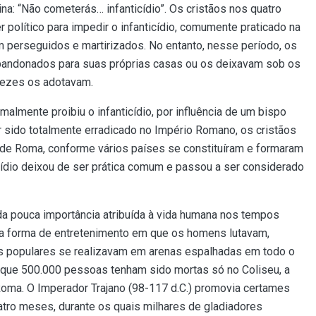
ina: “Não cometerás… infanticídio”. Os cristãos nos quatro
r político para impedir o infanticídio, comumente praticado na
 perseguidos e martirizados. No entanto, nesse período, os
bandonados para suas próprias casas ou os deixavam sob os
vezes os adotavam.
malmente proibiu o infanticídio, por influência de um bispo
ter sido totalmente erradicado no Império Romano, os cristãos
 de Roma, conforme vários países se constituíram e formaram
icídio deixou de ser prática comum e passou a ser considerado
a pouca importância atribuída à vida humana nos tempos
ma forma de entretenimento em que os homens lutavam,
s populares se realizavam em arenas espalhadas em todo o
e que 500.000 pessoas tenham sido mortas só no Coliseu, a
Roma. O Imperador Trajano (98-117 d.C.) promovia certames
tro meses, durante os quais milhares de gladiadores