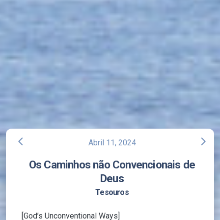
arrow_back_ios
arrow_forward_ios
Abril 11, 2024
Os Caminhos não Convencionais de
Deus
Tesouros
[God’s Unconventional Ways]