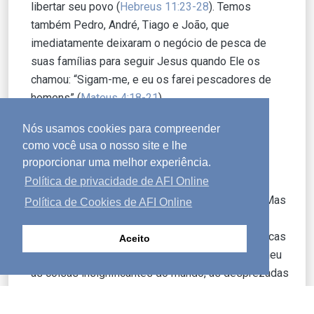
libertar seu povo (
Hebreus 11:23-28
). Temos
também Pedro, André, Tiago e João, que
imediatamente deixaram o negócio de pesca de
suas famílias para seguir Jesus quando Ele os
chamou: “Sigam-me, e eu os farei pescadores de
homens” (
Mateus 4:18-21
).
Deus muitas vezes opera através de pessoas
Nós usamos cookies para compreender
comuns e simples para cumprir Seu propósito e
como você usa o nosso site e lhe
proporcionar uma melhor experiência.
vontade. A Bíblia diz que, “poucos eram sábios
Política de privacidade de AFI Online
segundo os padrões humanos; poucos eram
poderosos; poucos eram de nobre nascimento. Mas
Política de Cookies de AFI Online
Deus escolheu as coisas loucas do mundo para
envergonhar os sábios, e escolheu as coisas fracas
Aceito
do mundo para envergonhar as fortes. Ele escolheu
as coisas insignificantes do mundo, as desprezadas
e as que nada são, para reduzir a nada as que são,
para que ninguém se vanglorie diante dele” (
1