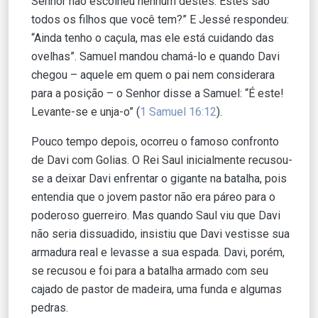
Senhor não escolheu nenhum destes. Estes são
todos os filhos que você tem?” E Jessé respondeu:
“Ainda tenho o caçula, mas ele está cuidando das
ovelhas”. Samuel mandou chamá-lo e quando Davi
chegou – aquele em quem o pai nem considerara
para a posição – o Senhor disse a Samuel: “É este!
Levante-se e unja-o” (
1 Samuel 16:12
).
Pouco tempo depois, ocorreu o famoso confronto
de Davi com Golias. O Rei Saul inicialmente recusou-
se a deixar Davi enfrentar o gigante na batalha, pois
entendia que o jovem pastor não era páreo para o
poderoso guerreiro. Mas quando Saul viu que Davi
não seria dissuadido, insistiu que Davi vestisse sua
armadura real e levasse a sua espada. Davi, porém,
se recusou e foi para a batalha armado com seu
cajado de pastor de madeira, uma funda e algumas
pedras.