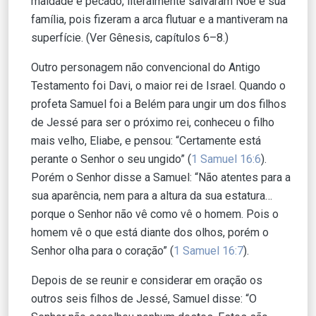
maldade e pecado, literalmente salvaram Noé e sua
família, pois fizeram a arca flutuar e a mantiveram na
superfície. (Ver Gênesis, capítulos 6–8.)
Outro personagem não convencional do Antigo
Testamento foi Davi, o maior rei de Israel. Quando o
profeta Samuel foi a Belém para ungir um dos filhos
de Jessé para ser o próximo rei, conheceu o filho
mais velho, Eliabe, e pensou: “Certamente está
perante o Senhor o seu ungido” (
1 Samuel 16:6
).
Porém o Senhor disse a Samuel: “Não atentes para a
sua aparência, nem para a altura da sua estatura…
porque o Senhor não vê como vê o homem. Pois o
homem vê o que está diante dos olhos, porém o
Senhor olha para o coração” (
1 Samuel 16:7
).
Depois de se reunir e considerar em oração os
outros seis filhos de Jessé, Samuel disse: “O