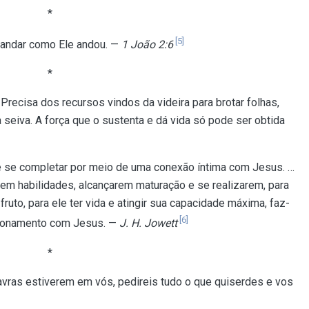
*
[5]
 andar como Ele andou. —
1 João 2:6
*
 Precisa dos recursos vindos da videira para brotar folhas,
ria seiva. A força que o sustenta e dá vida só pode ser obtida
 se completar por meio de uma conexão íntima com Jesus. …
em habilidades, alcançarem maturação e se realizarem, para
 fruto, para ele ter vida e atingir sua capacidade máxima, faz-
[6]
cionamento com Jesus. —
J. H. Jowett
*
vras estiverem em vós, pedireis tudo o que quiserdes e vos