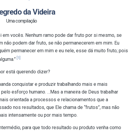
egredo da Videira
Uma compilação
 em vocês. Nenhum ramo pode dar fruto por si mesmo, se
ém não podem dar fruto, se não permanecerem em mim. Eu
lguém permanecer em mim e eu nele, esse dá muito fruto; pois
[1]
lguma.”
hor está querendo dizer?
anda conquistar e produzir trabalhando mais e mais
s pelo esforço humano. …Mas a maneira de Deus trabalhar
mais orientada a processos e relacionamentos que a
sado nos resultados, que Ele chama de “frutos”, mas não
 mais intensamente ou por mais tempo.
ntermédio, para que todo resultado ou produto venha como