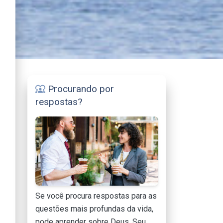
Procurando por
diversity_1
respostas?
Se você procura respostas para as
questões mais profundas da vida,
pode aprender sobre Deus, Seu