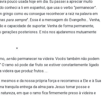
lavra pouco usada hoje em dia. Eu passei a apreciar muito
 conheci a li em espanhol, que usa o verbo “permanecer”.
é um gringo como eu consegue reconhecer a raiz na palavra em
 mas
para sempre
”. Essa é a mensagem do Evangelho… Venha,
ão e capacidade de suportar. Venha de forma permanente,
s gerações posteriores. E nós nos ajudaremos mutuamente
*
smo,
se
não permanecer na videira. Vocês também não podem
 O ramo só pode dar fruto se estiver constantemente ligado
 videira que produz frutos. ...
mesmos e da nossa própria força e recorramos a Ele e à Sua
, uma tranquila entrega da alma para Jesus tomar posse e
 natureza, em que o ramo fica firmemente preso à videira e