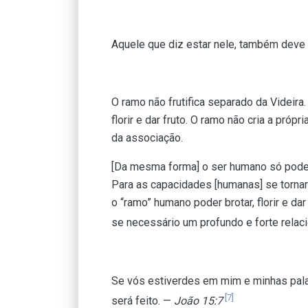
Aquele que diz estar nele, também deve
O ramo não frutifica separado da Videira.
florir e dar fruto. O ramo não cria a próp
da associação.
[Da mesma forma] o ser humano só pode
Para as capacidades [humanas] se tornar
o “ramo” humano poder brotar, florir e dar
se necessário um profundo e forte rela
Se vós estiverdes em mim e minhas pala
[7]
será feito. —
João 15:7