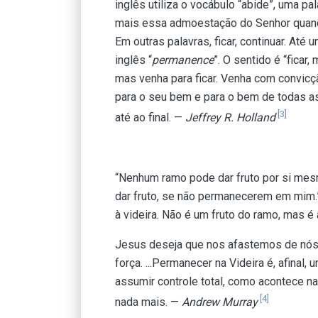
inglês utiliza o vocábulo “abide”, uma pa
mais essa admoestação do Senhor quando
Em outras palavras, ficar, continuar. At
inglês “
permanence
”. O sentido é “ficar,
mas venha para ficar. Venha com convicç
para o seu bem e para o bem de todas a
[3]
até ao final. —
Jeffrey R. Holland
“Nenhum ramo pode dar fruto por si me
dar fruto, se não permanecerem em mim.”
à videira. Não é um fruto do ramo, mas é a
Jesus deseja que nos afastemos de nós 
força. ...Permanecer na Videira é, afinal
assumir controle total, como acontece na
[4]
nada mais. —
Andrew Murray