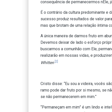
consequência de permanecermos nEle, já
É o contrário da cultura predominante e
sucesso produz resultados de valor para 
mas que brotam de uma relação íntima c
A única maneira de darmos fruto em abun
Devemos deixar de lado o esforço própri
buscarmos a comunhão com Ele, permane
realizarão em nossas vidas, e produzire
[2]
Whitten
Cristo disse: “Eu sou a videira, vocês
ramo pode dar fruto por si mesmo, se n
se não permanecerem em mim.”
“Permaneçam em mim” é um lindo e inteli